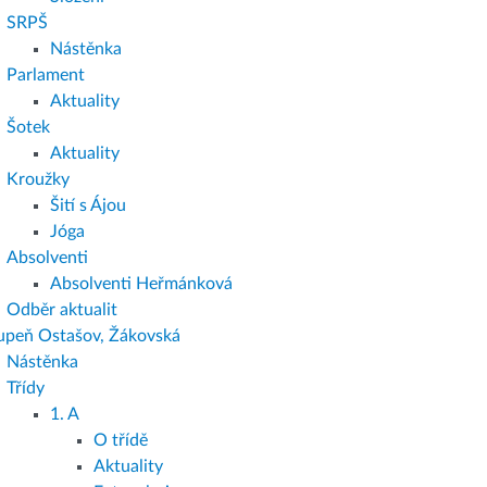
SRPŠ
Nástěnka
Parlament
Aktuality
Šotek
Aktuality
Kroužky
Šití s Ájou
Jóga
Absolventi
Absolventi Heřmánková
Odběr aktualit
tupeň Ostašov, Žákovská
Nástěnka
Třídy
1. A
O třídě
Aktuality