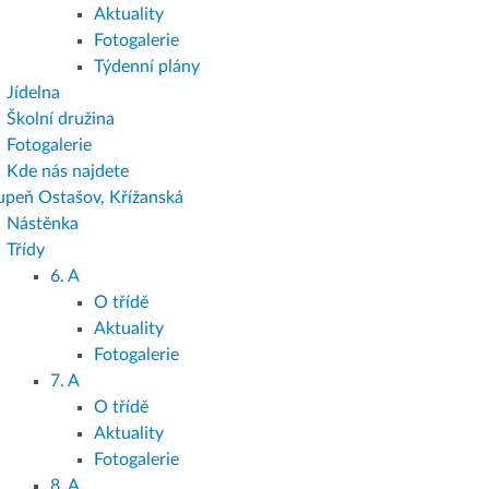
Aktuality
Fotogalerie
Týdenní plány
Jídelna
Školní družina
Fotogalerie
Kde nás najdete
tupeň Ostašov, Křížanská
Nástěnka
Třídy
6. A
O třídě
Aktuality
Fotogalerie
7. A
O třídě
Aktuality
Fotogalerie
8. A