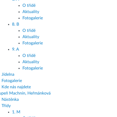
O třídě
Aktuality
Fotogalerie
8. B
O třídě
Aktuality
Fotogalerie
9. A
O třídě
Aktuality
Fotogalerie
Jídelna
Fotogalerie
Kde nás najdete
tupeň Machnín, Heřmánková
Nástěnka
Třídy
1. M