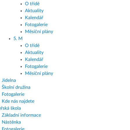
O třídě
Aktuality
Kalendář
Fotogalerie
Měsíční plány
5. M
O třídě
Aktuality
Kalendář
Fotogalerie
Měsíční plány
Jídelna
Školní družina
Fotogalerie
Kde nás najdete
řská škola
Základní informace
Nástěnka
Fotogalerie