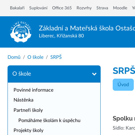
Bakalaři
Suplování
Office 365
Rozvrhy
Strava
Moodle
Y
Základní a Mateřská škola
Ostaš
Liberec, Křižanská 80
Domů
O škole
SRPŠ
SRP
O škole
Úvod
Povinné informace
Nástěnka
Partneři školy
Spolku 
Pomáháme školám k úspěchu
Sídlo: Kar
Projekty školy