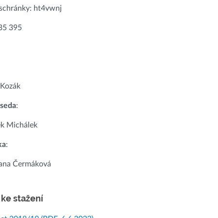
 schránky: ht4vwnj
335 395
 Kozák
dseda
:
k Michálek
ka
:
ana Čermáková
ke stažení