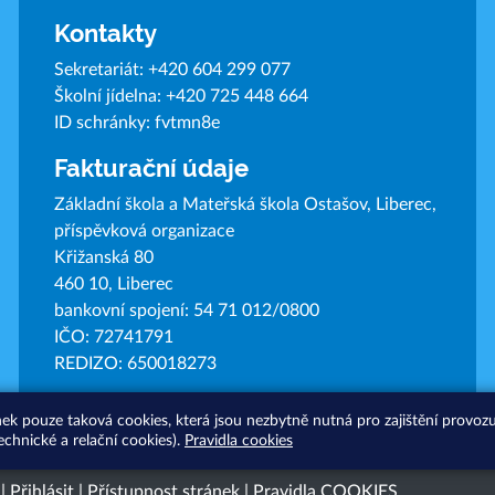
Kontakty
Sekretariát:
+420 604 299 077
Školní jídelna:
+420 725 448 664
ID schránky: fvtmn8e
Fakturační údaje
Základní škola a Mateřská škola Ostašov, Liberec,
příspěvková organizace
Křižanská 80
460 10, Liberec
bankovní spojení: 54 71 012/0800
IČO: 72741791
REDIZO: 650018273
nek pouze taková cookies, která jsou nezbytně nutná pro zajištění provo
echnické a relační cookies).
Pravidla cookies
|
Přihlásit
|
Přístupnost stránek
|
Pravidla COOKIES