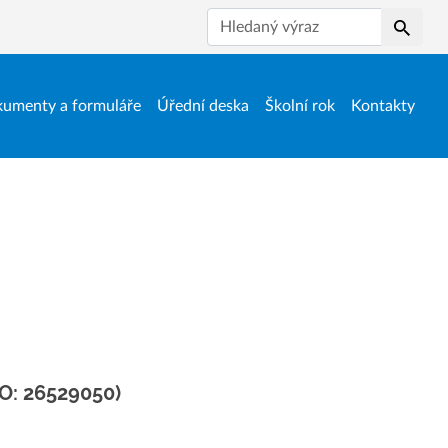
Hledat
umenty a formuláře
Úřední deska
Školní rok
Kontakty
IČO: 26529050)