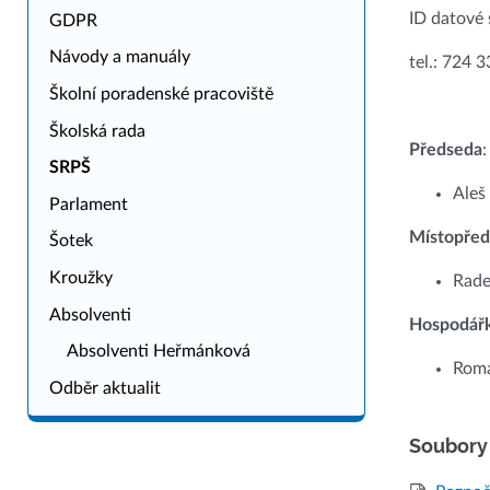
ID datové
GDPR
Návody a manuály
tel.: 724 
Školní poradenské pracoviště
Školská rada
Předseda
:
SRPŠ
Aleš
Parlament
Místopře
Šotek
Kroužky
Rade
Absolventi
Hospodář
Absolventi Heřmánková
Rom
Odběr aktualit
Soubory 