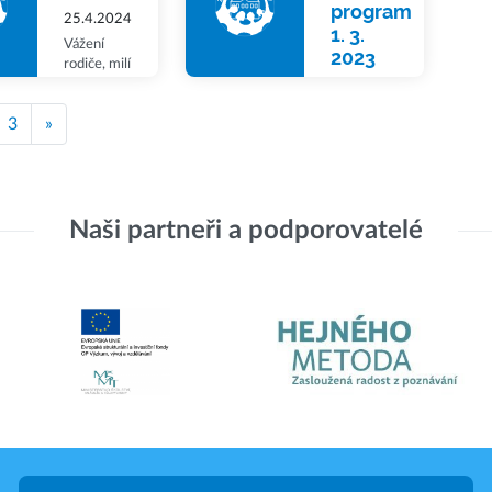
program
25.4.2024
1. 3.
Vážení
2023
rodiče, milí
žáci a
14.2.2023
přátelé
3
»
školy,
zveme vás
na pálení
čarodějnic
- již v
úterý od
Naši partneři a podporovatelé
17:00 ...