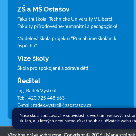
ZŠ a MŠ Ostašov
Fakultní škola, Technické Univerzity V Liberci,
Fakulty přírodovědně-humanitní a pedagogické
Modelová škola projektu "Pomáháme školám k
úspěchu"
Vize školy
Škola pro spokojené a zdravé děti.
Ředitel
Ing. Radek Vystrčil
Tel:
+420 725 448 663
E-mail:
radek.vystrcil@zsostasov.cz
Naše škola zpracovává v souvislosti s využitím webových strá
služeb, a u kterých není nutno získat souhlas uživatele webu (t
Všechna práva vyhrazena. Copyright © 2026 |
Mapa stránek