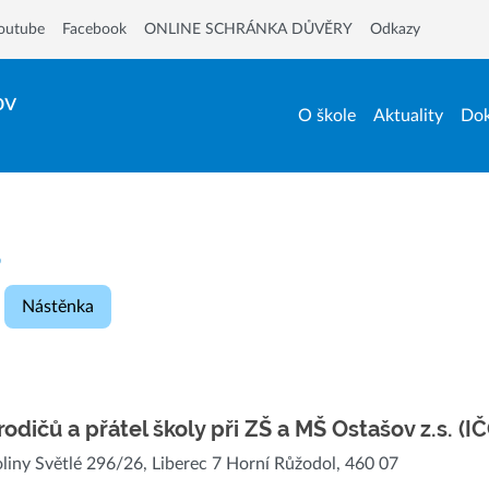
outube
Facebook
ONLINE SCHRÁNKA DŮVĚRY
Odkazy
ov
O škole
Aktuality
Dok
Š
Nástěnka
rodičů a přátel školy při ZŠ a MŠ Ostašov z.s. (
oliny Světlé 296/26, Liberec 7 Horní Růžodol, 460 07