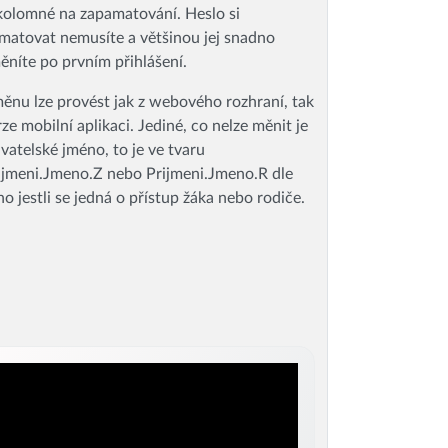
kolomné na zapamatování. Heslo si
matovat nemusíte a většinou jej snadno
ěníte po prvním přihlášení.
ěnu lze provést jak z webového rozhraní, tak
rze mobilní aplikaci. Jediné, co nelze měnit je
ivatelské jméno, to je ve tvaru
ijmeni.Jmeno.Z nebo Prijmeni.Jmeno.R dle
ho jestli se jedná o přístup žáka nebo rodiče.