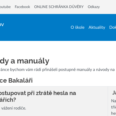
outube
Facebook
ONLINE SCHRÁNKA DŮVĚRY
Odkazy
ov
O škole
Aktuality
Dok
dy a manuály
ránce bychom vám rádi přinášeli postupně manuály a návody na p
ce Bakaláři
ostupovat při ztrátě hesla na
J
ářích?
Na
tř
, vážení rodiče.
he