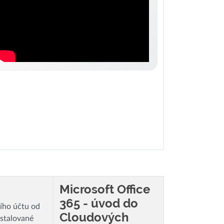
Microsoft Office
365 - úvod do
ího účtu od
Cloudových
nstalované