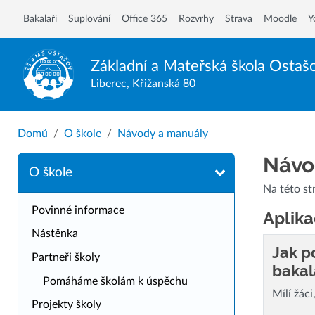
Bakalaři
Suplování
Office 365
Rozvrhy
Strava
Moodle
Y
Základní a Mateřská škola
Ostaš
Liberec, Křižanská 80
Domů
O škole
Návody a manuály
Návo
O škole
Na této st
Povinné informace
Aplika
Nástěnka
Jak p
Partneři školy
bakal
Pomáháme školám k úspěchu
Mílí žáci
Projekty školy