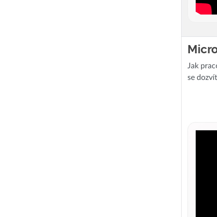
Micro
Jak prac
se dozví