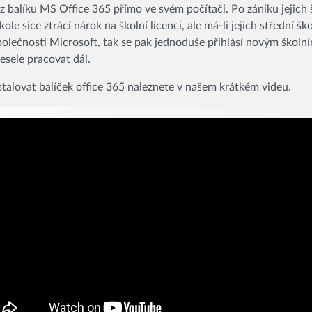
 z balíku MS Office 365 přímo ve svém počítači. Po zániku jejich
kole sice ztrácí nárok na školní licenci, ale má-li jejich střední šk
polečnosti Microsoft, tak se pak jednoduše přihlásí novým školn
sele pracovat dál.
stalovat balíček office 365 naleznete v našem krátkém videu.