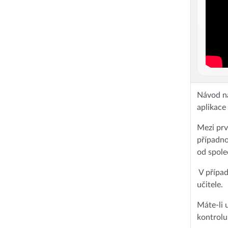
Návod na
aplikace 
Mezi prv
případno
od spole
V případ
učitele.
Máte-li 
kontrolu