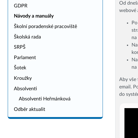
Od dnešn
GDPR
webové a
Návody a manuály
Po
Školní poradenské pracoviště
st
Školská rada
na 
Na
SRPŠ
ko
Parlament
Na
na
Šotek
Kroužky
Aby vše 
email. P
Absolventi
do systé
Absolventi Heřmánková
Odběr aktualit