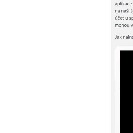
aplikace
na naší š
účet u s
mohou ve
Jak nain