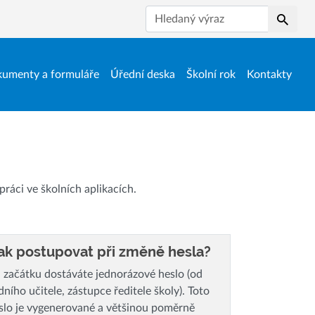
Hledat
umenty a formuláře
Úřední deska
Školní rok
Kontakty
ráci ve školních aplikacích.
ak postupovat při změně hesla?
 začátku dostáváte jednorázové heslo (od
ídního učitele, zástupce ředitele školy). Toto
slo je vygenerované a většinou poměrně