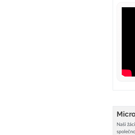
Micro
Naši žác
společno