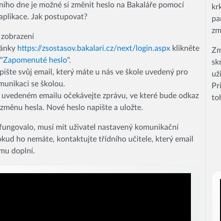
ího dne je možné si změnit heslo na Bakaláře pomocí
kr
plikace. Jak postupovat?
pa
zm
 zobrazení
ránky
https://zsostasov.bakalari.cz/next/login.aspx
klikněte
Zm
"
Zapomenuté heslo
".
sk
pište svůj email, který máte u nás ve škole uvedený pro
už
munikaci se školou.
Pr
 uvedeném emailu očekávejte zprávu, ve které bude odkaz
to
 změnu hesla. Nové heslo napište a uložte.
fungovalo, musí mít uživatel nastavený komunikační
okud ho nemáte, kontaktujte třídního učitele, který email
mu doplní.