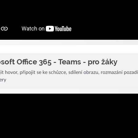
soft Office 365 - Teams - pro žáky
it hovor, připojit se ke schůzce, sdílení obrazu, rozmazání pozadí
ery