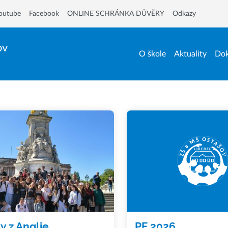
outube
Facebook
ONLINE SCHRÁNKA DŮVĚRY
Odkazy
ov
O škole
Aktuality
Dok
y z Anglie
PF 2026