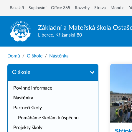
Bakalaři
Suplování
Office 365
Rozvrhy
Strava
Moodle
Y
Základní a Mateřská škola
Ostaš
Liberec, Křižanská 80
Domů
O škole
Nástěnka
O škole
Povinné informace
Nástěnka
Partneři školy
Pomáháme školám k úspěchu
Projekty školy
Střípk