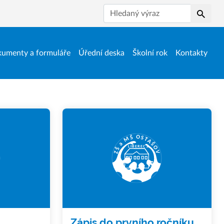
Hledat
umenty a formuláře
Úřední deska
Školní rok
Kontakty
Zápis do prvního ročníku