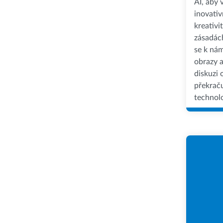
AI, aby 
inovativ
kreativit
zásadách
se k nám
obrazy a
diskuzi 
překraču
technolo