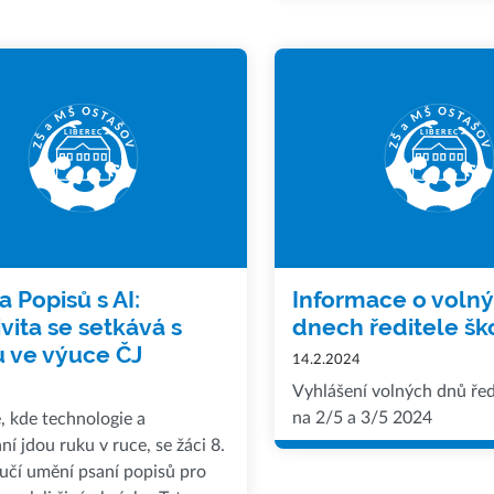
a Popisů s AI:
Informace o voln
ivita se setkává s
dnech ředitele šk
u ve výuce ČJ
14.2.2024
Vyhlášení volných dnů řed
na 2/5 a 3/5 2024
, kde technologie a
ní jdou ruku v ruce, se žáci 8.
učí umění psaní popisů pro