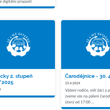
 digitální propasti
ky 2. stupeň
Čarodějnice - 30. 4
/2025
25.4.2024
4
Vážení rodiče, milí žáci a p
zveme vás na pálení čaroděj
úterý od 17:00 ...