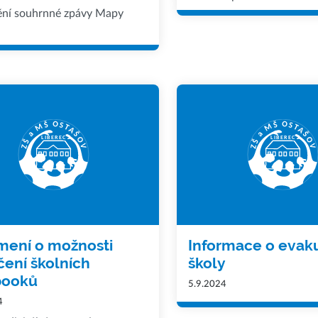
ění souhrnné zpávy Mapy
ení o možnosti
Informace o evak
čení školních
školy
booků
5.9.2024
4