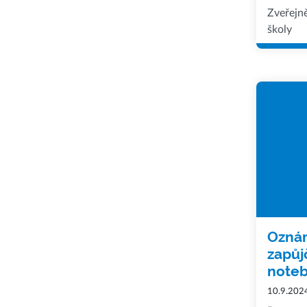
Zveřejn
školy
Oznám
zapůj
note
10.9.202