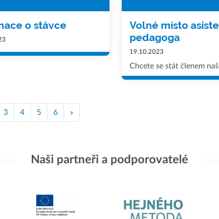
mace o stávce
Volné místo asist
pedagoga
23
19.10.2023
Chcete se stát členem na
3
4
5
6
»
Naši partneři a podporovatelé