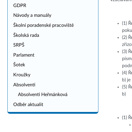
GDPR
Návody a manuály
(1) 
Školní poradenské pracoviště
poku
Školská rada
(2) 
zřiz
SRPŠ
(3) 
Parlament
písm
Šotek
podm
(4) 
Kroužky
b) j
Absolventi
(5) 
b)
Absolventi Heřmánková
Odběr aktualit
(1) Ř