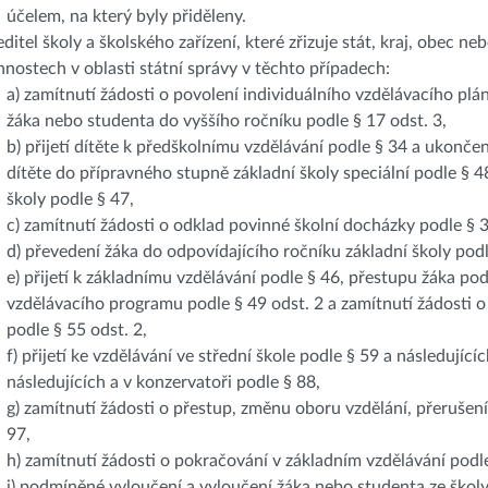
účelem, na který byly přiděleny.
editel školy a školského zařízení, které zřizuje stát, kraj, obec 
nnostech v oblasti státní správy v těchto případech:
a) zamítnutí žádosti o povolení individuálního vzdělávacího plá
žáka nebo studenta do vyššího ročníku podle § 17 odst. 3,
b) přijetí dítěte k předškolnímu vzdělávání podle § 34 a ukonče
dítěte do přípravného stupně základní školy speciální podle § 48
školy podle § 47,
c) zamítnutí žádosti o odklad povinné školní docházky podle § 
d) převedení žáka do odpovídajícího ročníku základní školy podl
e) přijetí k základnímu vzdělávání podle § 46, přestupu žáka pod
vzdělávacího programu podle § 49 odst. 2 a zamítnutí žádosti 
podle § 55 odst. 2,
f) přijetí ke vzdělávání ve střední škole podle § 59 a následujíc
následujících a v konzervatoři podle § 88,
g) zamítnutí žádosti o přestup, změnu oboru vzdělání, přerušen
97,
h) zamítnutí žádosti o pokračování v základním vzdělávání podle
i) podmíněné vyloučení a vyloučení žáka nebo studenta ze školy 