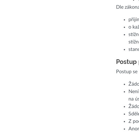
Dle zákona
přij
o ka
stíž
stíž
stan
Postup 
Postup se 
Žádo
Není
na ú
Žádo
Sděl
Z po
Anon