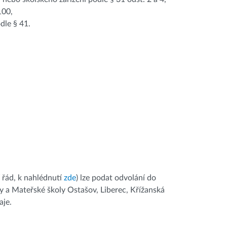
100,
dle § 41.
í řád, k nahlédnutí
zde
) lze podat odvolání do
y a Mateřské školy Ostašov, Liberec, Křížanská
aje.