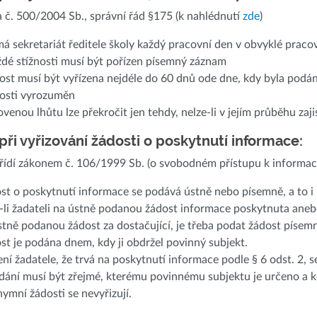
 č. 500/2004 Sb., správní řád §175 (k nahlédnutí
zde
)
ímá sekretariát ředitele školy každý pracovní den v obvyklé praco
ždé stížnosti musí být pořízen písemný záznam
nost musí být vyřízena nejdéle do 60 dnů ode dne, kdy byla podána
nosti vyrozuměn
ovenou lhůtu lze překročit jen tehdy, nelze-li v jejím průběhu zaji
při vyřizování žádosti o poskytnutí informace:
řídí zákonem č. 106/1999 Sb. (
o svobodném přístupu k informac
st o poskytnutí informace se podává ústně nebo písemně, a to i
-li žadateli na ústně podanou žádost informace poskytnuta aneb
stně podanou žádost za dostačující, je třeba podat žádost písem
st je podána dnem, kdy ji obdržel povinný subjekt.
ení žadatele, že trvá na poskytnutí informace podle § 6 odst. 2, 
dání musí být zřejmé, kterému povinnému subjektu je určeno a kdo
ymní žádosti se nevyřizují.