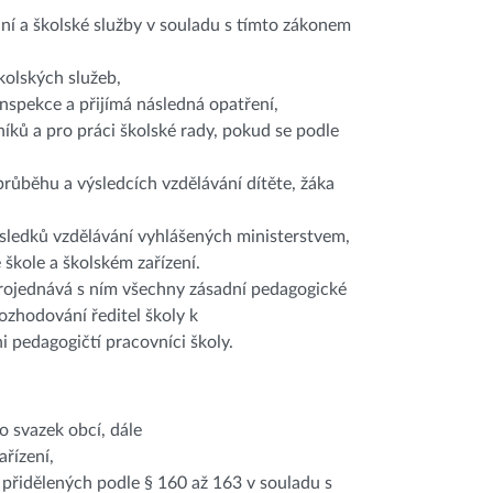
vání a školské služby v souladu s tímto zákonem
kolských služeb,
inspekce a přijímá následná opatření,
íků a pro práci školské rady, pokud se podle
průběhu a výsledcích vzdělávání dítěte, žáka
výsledků vzdělávání vyhlášených ministerstvem,
 škole a školském zařízení.
 projednává s ním všechny zásadní pedagogické
rozhodování ředitel školy k
 pedagogičtí pracovníci školy.
ebo svazek obcí, dále
ařízení,
 přidělených podle § 160 až 163 v souladu s