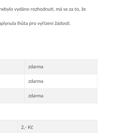
 nebylo vydáno rozhodnutí, má se za to, že
lynula lhůta pro vyřízení žádosti.
zdarma
zdarma
zdarma
2,- Kč