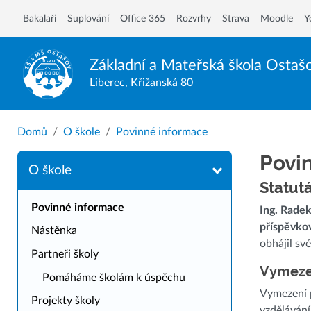
Bakalaři
Suplování
Office 365
Rozvrhy
Strava
Moodle
Y
Základní a Mateřská škola
Ostaš
Liberec, Křižanská 80
Domů
O škole
Povinné informace
Povi
O škole
Statutá
Povinné informace
Ing. Radek
příspěvko
Nástěnka
obhájil sv
Partneři školy
Vymezen
Pomáháme školám k úspěchu
Vymezení p
Projekty školy
vzdělávání