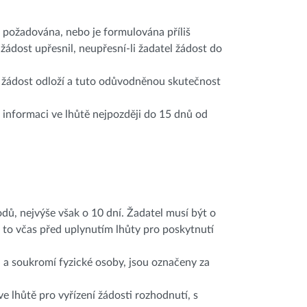
e požadována, nebo je formulována příliš
žádost upřesnil, neupřesní-li žadatel žádost do
, žádost odloží a tuto odůvodněnou skutečnost
 informaci ve lhůtě nejpozději do 15 dnů od
ů, nejvýše však o 10 dní. Žadatel musí být o
 to včas před uplynutím lhůty pro poskytnutí
 a soukromí fyzické osoby, jsou označeny za
ve lhůtě pro vyřízení žádosti rozhodnutí, s