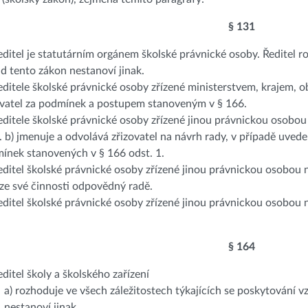
§ 131
Ředitel je statutárním orgánem školské právnické osoby. Ředitel 
d tento zákon nestanoví jinak.
Ředitele školské právnické osoby zřízené ministerstvem, krajem,
ovatel za podmínek a postupem stanoveným v § 166.
Ředitele školské právnické osoby zřízené jinou právnickou osobo
. b) jmenuje a odvolává zřizovatel na návrh rady, v případě uvede
ínek stanovených v § 166 odst. 1.
Ředitel školské právnické osoby zřízené jinou právnickou osobou
e ze své činnosti odpovědný radě.
Ředitel školské právnické osoby zřízené jinou právnickou osobou
§ 164
editel školy a školského zařízení
a) rozhoduje ve všech záležitostech týkajících se poskytování 
nestanoví jinak,