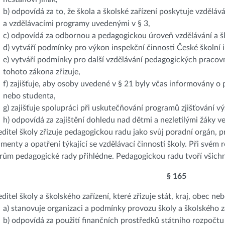
b) odpovídá za to, že škola a školské zařízení poskytuje vzdělá
a vzdělávacími programy uvedenými v § 3,
c) odpovídá za odbornou a pedagogickou úroveň vzdělávání a š
d) vytváří podmínky pro výkon inspekční činnosti České školní 
e) vytváří podmínky pro další vzdělávání pedagogických pracovn
tohoto zákona zřizuje,
f) zajišťuje, aby osoby uvedené v § 21 byly včas informovány o 
nebo studenta,
g) zajišťuje spolupráci při uskutečňování programů zjišťování 
h) odpovídá za zajištění dohledu nad dětmi a nezletilými žáky ve
Ředitel školy zřizuje pedagogickou radu jako svůj poradní orgán,
menty a opatření týkající se vzdělávací činnosti školy. Při svém 
rům pedagogické rady přihlédne. Pedagogickou radu tvoří všichni
§ 165
editel školy a školského zařízení, které zřizuje stát, kraj, obec n
a) stanovuje organizaci a podmínky provozu školy a školského z
b) odpovídá za použití finančních prostředků státního rozpočtu