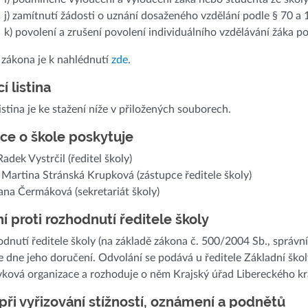
j) zamítnutí žádosti o uznání dosaženého vzdělání podle § 70 a 
k) povolení a zrušení povolení individuálního vzdělávání žáka po
 zákona je k nahlédnutí
zde
.
í listina
listina je ke stažení níže v přiložených souborech.
ce o škole poskytuje
Radek Vystrčil (ředitel školy)
 Martina Stránská Krupková (zástupce ředitele školy)
na Čermáková (sekretariát školy)
í proti rozhodnutí ředitele školy
odnutí ředitele školy (na základě zákona č. 500/2004 Sb., správn
 dne jeho doručení. Odvolání se podává u ředitele Základní škol
vková organizace a rozhoduje o něm Krajský úřad Libereckého kr
při vyřizování stížností, oznámení a podnětů