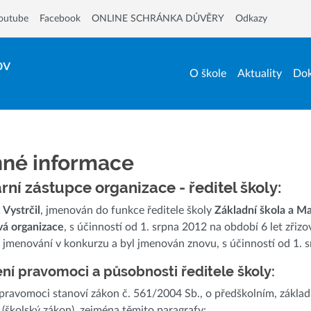
outube
Facebook
ONLINE SCHRÁNKA DŮVĚRY
Odkazy
ov
O škole
Aktuality
Dok
nné informace
rní zástupce organizace - ředitel školy:
 Vystrčil
, jmenován do funkce ředitele školy
Základní škola a Ma
vá organizace
, s účinností od 1. srpna 2012 na období 6 let zřiz
é jmenování v konkurzu a byl jmenován znovu, s účinností od 1. 
í pravomoci a působnosti ředitele školy:
ravomoci stanoví zákon č. 561/2004 Sb., o předškolním, zákla
 (školský zákon), zejména těmito paragrafy: