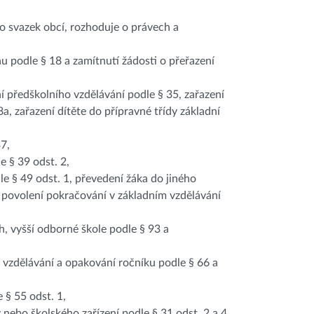
nebo svazek obcí, rozhoduje o právech a
nu podle § 18 a zamítnutí žádosti o přeřazení
ní předškolního vzdělávání podle § 35, zařazení
a, zařazení dítěte do přípravné třídy základní
37,
e § 39 odst. 2,
le § 49 odst. 1, převedení žáka do jiného
o povolení pokračování v základním vzdělávání
ích, vyšší odborné škole podle § 93 a
í vzdělávání a opakování ročníku podle § 66 a
 § 55 odst. 1,
nebo školského zařízení podle § 31 odst. 2 a 4,