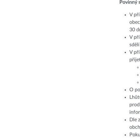
Povinný s
V př
obec
30 d
V př
sdělí
V př
přije
O po
Lhůt
prod
info
Dle 
obch
Poku