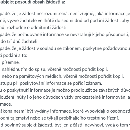
ubjekt posoudí obsah žádosti a:
ípadě, že je žádost nesrozumitelná, není zřejmé, jaká informace j
ně, vyzve žadatele ve lhůtě do sedmi dnů od podání žádosti, aby 
nů, rozhodne o odmítnutí žádosti.
ípadě, že požadované informace se nevztahují k jeho působnosti
 do tří dnů žadateli.
ípadě, že je žádost v souladu se zákonem, poskytne požadovanou
tí podání a to:
písemně,
nahlédnutím do spisu, včetně možnosti pořídit kopii,
nebo na paměťových médiích, včetně možnosti pořídit kopii.
stupu při poskytování informace se pořídí záznam.
u o poskytnutí informace je možno prodloužit ze závažných důvod
loužení lhůty i o jeho důvodech vždy prokazatelně informován, a
rmace.
zákona nesmí být vydány informace, které vypovídají o osobnosti
odní tajemství nebo se týkají probíhajícího trestního řízení.
d povinný subjekt žádosti, byť jen z části, nevyhoví, vydá o tom 