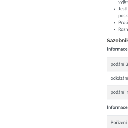
výji
Jest
posk
Prot
Rozh
Sazebník
Informace
podání ú
odkázání
podání i
Informace
Pořízení 