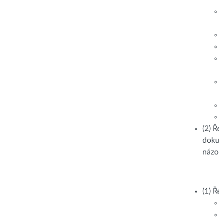
(2) 
doku
názo
(1) Ř