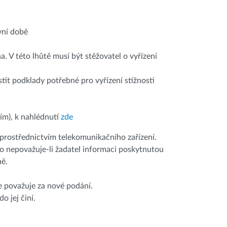
vní době
. V této lhůtě musí být stěžovatel o vyřízení
stit podklady potřebné pro vyřízení stížnosti
ím),
k nahlédnutí
zde
 prostřednictvím telekomunikačního zařízení.
o nepovažuje-li žadatel informaci poskytnutou
ně.
se považuje za nové podání.
 jej činí.