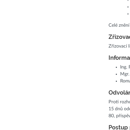
Celé znění
Zřizovac
Zřizovací 
Informa
Ing. 
Mgr.
Roma
Odvolán
Proti rozh
15 dnů ode
80, příspě
Postup 