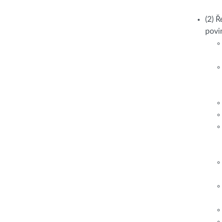
(2) Ř
povi