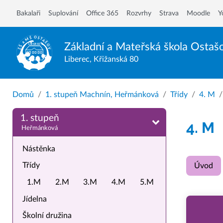
Bakalaři
Suplování
Office 365
Rozvrhy
Strava
Moodle
Y
Základní a Mateřská škola
Ostaš
Liberec, Křižanská 80
Domů
1. stupeň Machnín, Heřmánková
Třídy
4. M
1. stupeň
4. M
Heřmánková
Nástěnka
Třídy
Úvod
1.M
2.M
3.M
4.M
5.M
Jídelna
Školní družina