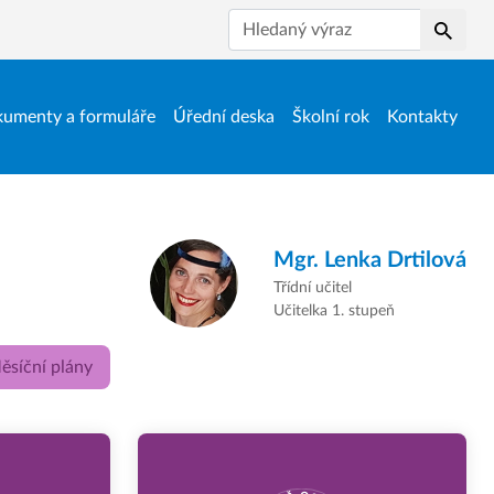
Hledat
umenty a formuláře
Úřední deska
Školní rok
Kontakty
Mgr.
Lenka Drtilová
Třídní učitel
Učitelka 1. stupeň
ěsíční plány