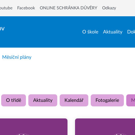
outube
Facebook
ONLINE SCHRÁNKA DŮVĚRY
Odkazy
ov
O škole
Aktuality
Dok
Měsíční plány
O třídě
Aktuality
Kalendář
Fotogalerie
M