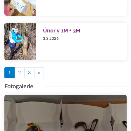
Únor v 1M + 3M
3.3.2026
1
2
3
»
Fotogalerie