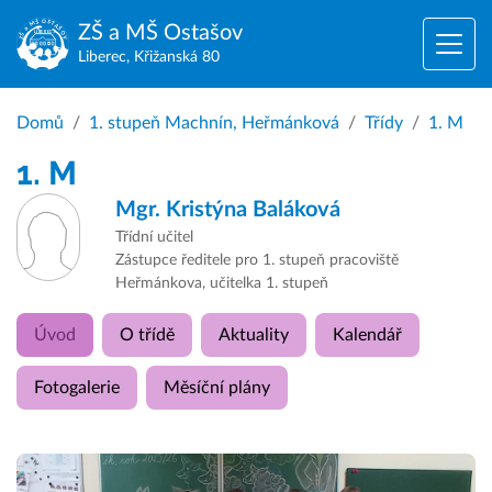
ZŠ a MŠ
Ostašov
Liberec, Křižanská 80
Domů
1. stupeň Machnín, Heřmánková
Třídy
1. M
1. M
Mgr.
Kristýna Baláková
Třídní učitel
Zástupce ředitele pro 1. stupeň pracoviště
Heřmánkova, učitelka 1. stupeň
Úvod
O třídě
Aktuality
Kalendář
Fotogalerie
Měsíční plány