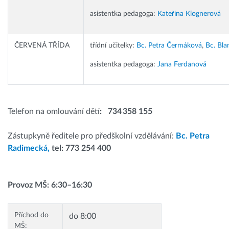
asistentka pedagoga:
Kateřina Klognerová
ČERVENÁ TŘÍDA
třídní učitelky:
Bc. Petra Čermáková
,
Bc. Bla
asistentka pedagoga:
Jana Ferdanová
Telefon na omlouvání dětí
:
734 358 155
Zástupkyně ředitele pro předškolní vzdělávání:
Bc. Petra
Radimecká,
tel: 773 254 400
Provoz MŠ: 6:30–16:30
Příchod do
do 8:00
MŠ: