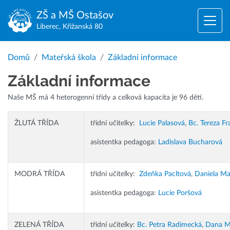
ZŠ a MŠ
Ostašov
Liberec, Křižanská 80
Domů
Mateřská škola
Základní informace
Základní informace
Naše MŠ má 4 heterogenní třídy a celková kapacita je 96 dětí.
ŽLUTÁ TŘÍDA
třídní učitelky:
Lucie Palasová
,
Bc. Tereza F
asistentka pedagoga:
Ladislava Bucharová
MODRÁ TŘÍDA
třídní učitelky:
Zdeňka Pacltová
,
Daniela M
asistentka pedagoga:
Lucie Poršová
ZELENÁ TŘÍDA
třídní učitelky:
Bc. Petra Radimecká
,
Dana M