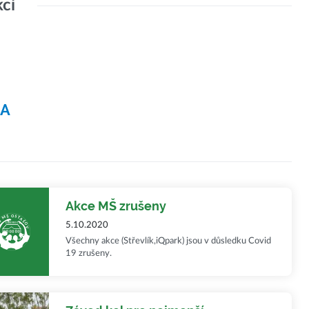
kcí
NA
Akce MŠ zrušeny
5.10.2020
Všechny akce (Střevlík,iQpark) jsou v důsledku Covid
19 zrušeny.