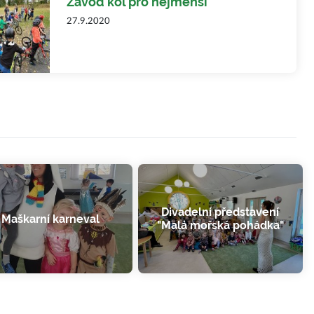
Závod kol pro nejmenší
27.9.2020
Divadelní představení
Maškarní karneval
"Malá mořská pohádka"