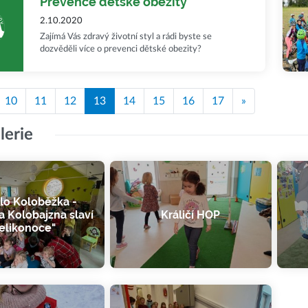
Prevence dětské obezity
2.10.2020
Zajímá Vás zdravý životní styl a rádi byste se
dozvěděli více o prevenci dětské obezity?
10
11
12
13
14
15
16
17
»
lerie
lo Koloběžka -
a Kolobajzna slaví
Králičí HOP
elikonoce"