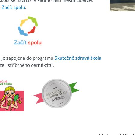
kola se nachází v klidné části města Liberce.
a
Začít spolu
.
a je zapojena do programu
Skutečně zdravá škola
teli stříbrného certifikátu.