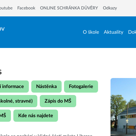
outube
Facebook
ONLINE SCHRÁNKA DŮVĚRY
Odkazy
ov
O škole
Aktuality
Dok
s
í informace
Nástěnka
Fotogalerie
školné, stravné)
Zápis do MŠ
 MŠ
Kde nás najdete