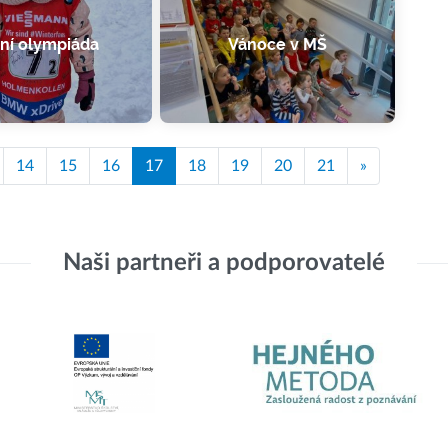
ní olympiáda
Vánoce v MŠ
14
15
16
17
18
19
20
21
»
Naši partneři a podporovatelé