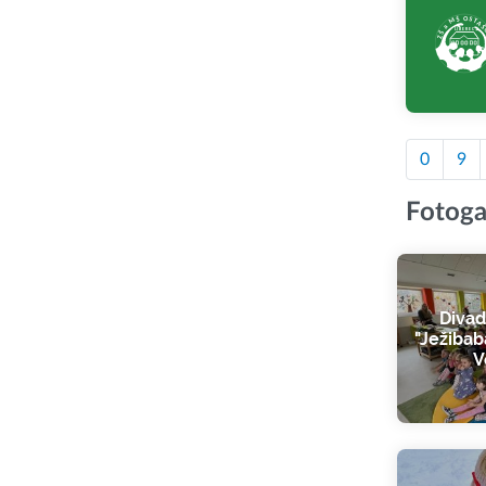
0
9
Fotoga
Divad
"Ježibab
V