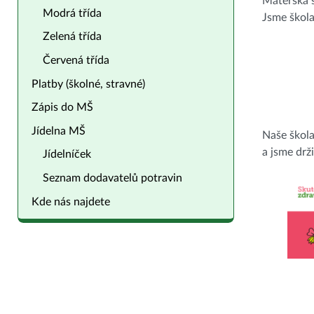
Mateřská š
Modrá třída
Jsme škol
Zelená třída
Červená třída
Platby (školné, stravné)
Zápis do MŠ
Jídelna MŠ
Naše škol
a jsme drži
Jídelníček
Seznam dodavatelů potravin
Kde nás najdete