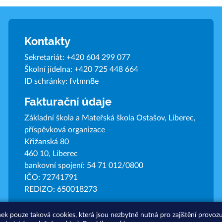
Kontakty
Sekretariát:
+420 604 299 077
Školní jídelna:
+420 725 448 664
ID schránky: fvtmn8e
Fakturační údaje
Základní škola a Mateřská škola Ostašov, Liberec,
příspěvková organizace
Křižanská 80
460 10, Liberec
bankovní spojení: 54 71 012/0800
IČO: 72741791
REDIZO: 650018273
nek pouze taková cookies, která jsou nezbytně nutná pro zajištění provo