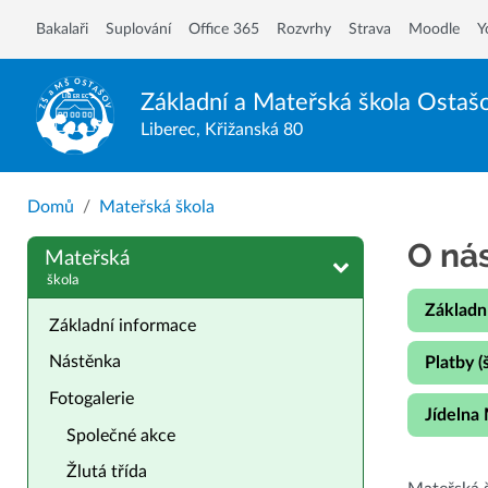
Bakalaři
Suplování
Office 365
Rozvrhy
Strava
Moodle
Y
Základní a Mateřská škola
Ostaš
Liberec, Křižanská 80
Domů
Mateřská škola
O ná
Mateřská
škola
Základn
Základní informace
Nástěnka
Platby (
Fotogalerie
Jídelna
Společné akce
Žlutá třída