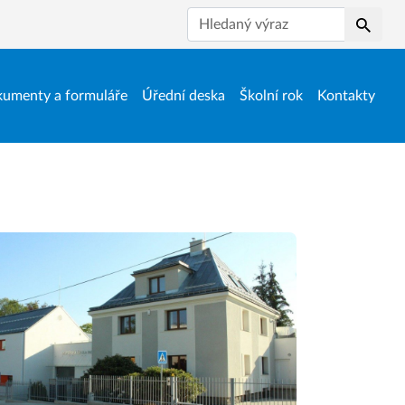
Hledat
umenty a formuláře
Úřední deska
Školní rok
Kontakty