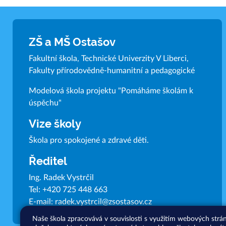
ZŠ a MŠ Ostašov
Fakultní škola, Technické Univerzity V Liberci,
Fakulty přírodovědně-humanitní a pedagogické
Modelová škola projektu "Pomáháme školám k
úspěchu"
Vize školy
Škola pro spokojené a zdravé děti.
Ředitel
Ing. Radek Vystrčil
Tel:
+420 725 448 663
E-mail:
radek.vystrcil@zsostasov.cz
Naše škola zpracovává v souvislosti s využitím webových strá