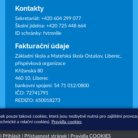
Kontakty
Sekretariát:
+420 604 299 077
Školní jídelna:
+420 725 448 664
ID schránky: fvtmn8e
Fakturační údaje
Základní škola a Mateřská škola Ostašov, Liberec,
příspěvková organizace
Křižanská 80
460 10, Liberec
bankovní spojení: 54 71 012/0800
IČO: 72741791
REDIZO: 650018273
nek pouze taková cookies, která jsou nezbytně nutná pro zajištění provo
echnické a relační cookies).
Pravidla cookies
|
Přihlásit
|
Přístupnost stránek
|
Pravidla COOKIES