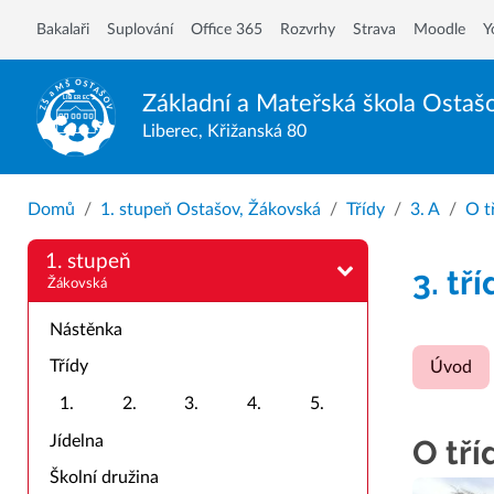
Bakalaři
Suplování
Office 365
Rozvrhy
Strava
Moodle
Y
Základní a Mateřská škola
Ostaš
Liberec, Křižanská 80
Domů
1. stupeň Ostašov, Žákovská
Třídy
3. A
O t
1. stupeň
3. tř
Žákovská
Nástěnka
Třídy
Úvod
1.
2.
3.
4.
5.
Jídelna
O tří
Školní družina