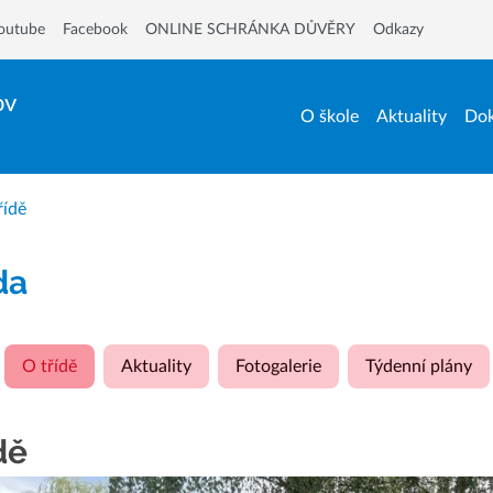
outube
Facebook
ONLINE SCHRÁNKA DŮVĚRY
Odkazy
ov
O škole
Aktuality
Dok
řídě
ída
O třídě
Aktuality
Fotogalerie
Týdenní plány
dě