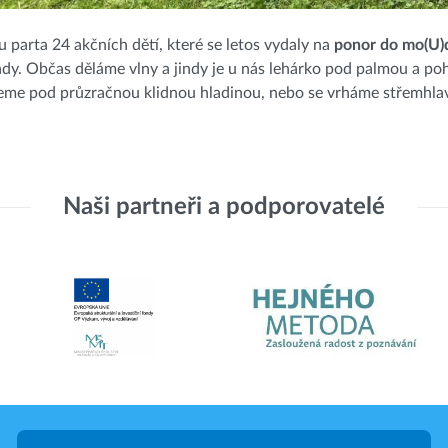
ou parta 24 akčních dětí, které se letos vydaly na
ponor do mo(U)
dy. Občas děláme vlny a jindy je u nás lehárko pod palmou a po
eme pod průzračnou klidnou hladinou, nebo se vrháme střemhlav
Naši partneři a podporovatelé