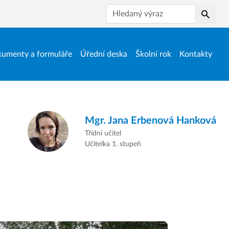
Hledat
umenty a formuláře
Úřední deska
Školní rok
Kontakty
Mgr.
Jana Erbenová Hanková
Třídní učitel
Učitelka 1. stupeň