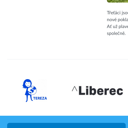
Třeťáci js
nové pokla
Ať už plav
společně.