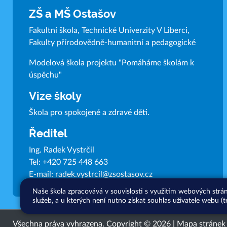
ZŠ a MŠ Ostašov
Fakultní škola, Technické Univerzity V Liberci,
Fakulty přírodovědně-humanitní a pedagogické
Modelová škola projektu "Pomáháme školám k
úspěchu"
Vize školy
Škola pro spokojené a zdravé děti.
Ředitel
Ing. Radek Vystrčil
Tel:
+420 725 448 663
E-mail:
radek.vystrcil@zsostasov.cz
Naše škola zpracovává v souvislosti s využitím webových strá
služeb, a u kterých není nutno získat souhlas uživatele webu (t
Všechna práva vyhrazena. Copyright © 2026 |
Mapa stránek