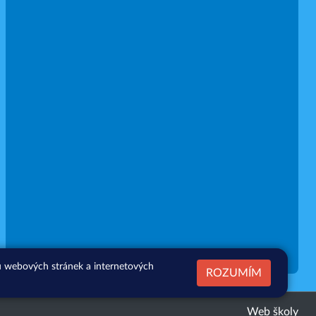
zu webových stránek a internetových
ROZUMÍM
Web školy