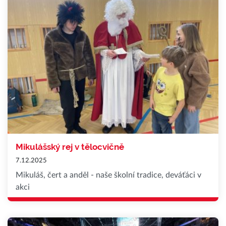
Mikulášský rej v tělocvičně
7.12.2025
Mikuláš, čert a anděl - naše školní tradice, deváťáci v
akci