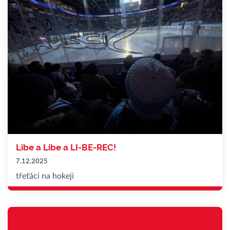
Libe a Libe a LI-BE-REC!
7.12.2025
třeťáci na hokeji