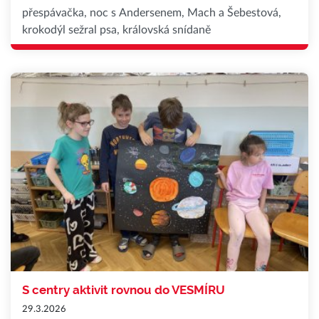
přespávačka, noc s Andersenem, Mach a Šebestová,
krokodýl sežral psa, královská snídaně
S centry aktivit rovnou do VESMÍRU
29.3.2026