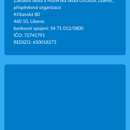
Základní škola a Mateřská škola Ostašov, Liberec,
příspěvková organizace
Křižanská 80
460 10, Liberec
bankovní spojení: 54 71 012/0800
IČO: 72741791
REDIZO: 650018273