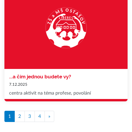
...a čím jednou budete vy?
7.12.2025
centra aktivit na téma profese, povolání
1
2
3
4
»