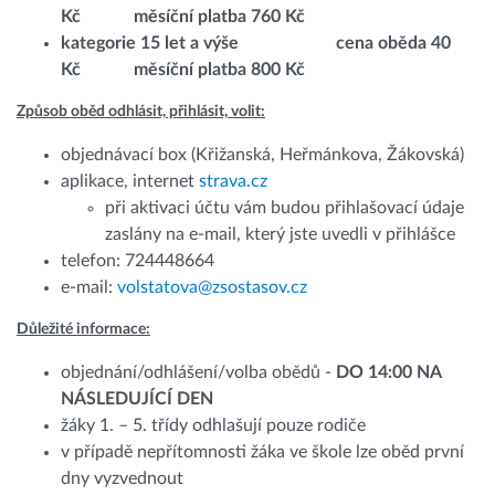
Kč měsíční platba 760 Kč
kategorie 15 let a výše cena oběda 40
Kč měsíční platba 800 Kč
Způsob oběd odhlásit, přihlásit, volit:
objednávací box (Křižanská, Heřmánkova, Žákovská)
aplikace, internet
strava.cz
při aktivaci účtu vám budou přihlašovací údaje
zaslány na e-mail, který jste uvedli v přihlášce
telefon: 724448664
e-mail:
volstatova@zsostasov.cz
Důležité informace:
objednání/odhlášení/volba obědů -
DO 14:00 NA
NÁSLEDUJÍCÍ DEN
žáky 1. – 5. třídy odhlašují pouze rodiče
v případě nepřítomnosti žáka ve škole lze oběd první
dny vyzvednout