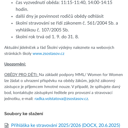
čas vyzvednutí oběda: 11:15-11:40, 14:00-14:15
hodin.
další dny je povinnost rodičů obědy odhlásit
školní stravování se řídí zákonem č. 561/2004 Sb. a
vyhláškou č. 107/2005 Sb.
školní rok trvá od 1. 9. do 31. 8.
Aktuální jídelníček a řád Školní výdejny naleznete na webových
stránkách školy
www.zsostasov.cz
Upozornění:
OBĚDY PRO DĚTI:
Na základě podpory MML/ Women for Women
lze žádat o uhrazení příspěvku na obědy žákům, jejichž zákonný
zástupce je příjemcem hmotné nouze. V případě, že splňujete daný
bod, kontaktujte zástupkyni ředitele pro provozní a stravovací
jednotku, e-mail:
radka.volstatova@zsostasov.cz
.
Soubory ke stažení
Přihláška ke stravování 2025/2026
(DOCX, 20.6.2025)