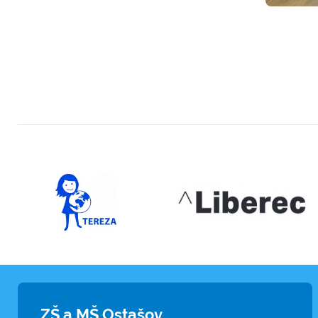
ZŠ a MŠ Ostašov