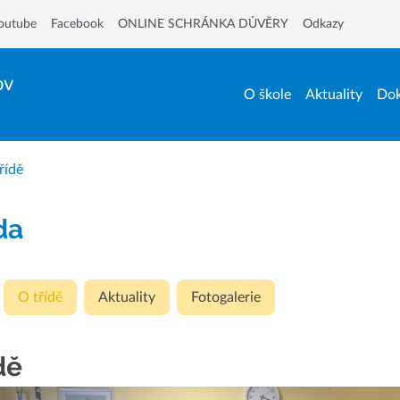
outube
Facebook
ONLINE SCHRÁNKA DŮVĚRY
Odkazy
ov
O škole
Aktuality
Dok
řídě
ída
O třídě
Aktuality
Fotogalerie
dě