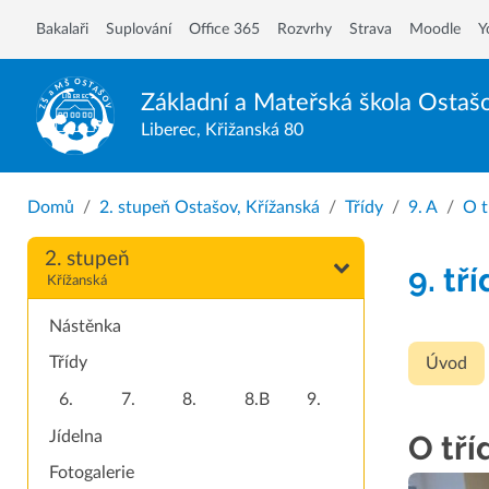
Bakalaři
Suplování
Office 365
Rozvrhy
Strava
Moodle
Y
Základní a Mateřská škola
Ostaš
Liberec, Křižanská 80
Domů
2. stupeň Ostašov, Křížanská
Třídy
9. A
O t
2. stupeň
9. tř
Křížanská
Nástěnka
Třídy
Úvod
6.
7.
8.
8.B
9.
Jídelna
O tří
Fotogalerie