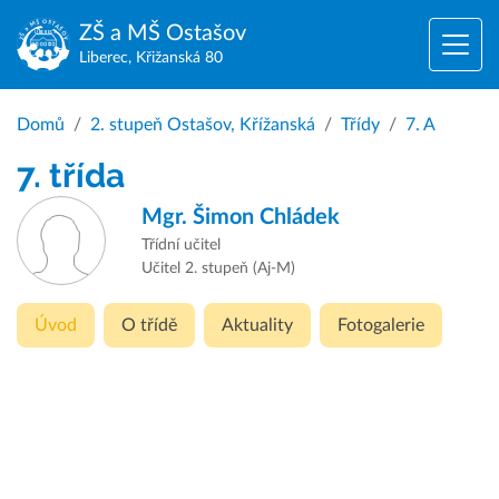
ZŠ a MŠ
Ostašov
Liberec, Křižanská 80
Domů
2. stupeň Ostašov, Křížanská
Třídy
7. A
7. třída
Mgr.
Šimon Chládek
Třídní učitel
Učitel 2. stupeň (Aj-M)
Úvod
O třídě
Aktuality
Fotogalerie