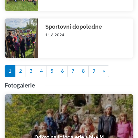
Sportovní dopoledne
11.6.2024
1
2
3
4
5
6
7
8
9
»
Fotogalerie
Odkaz na fotogalerie 1.M-5.M