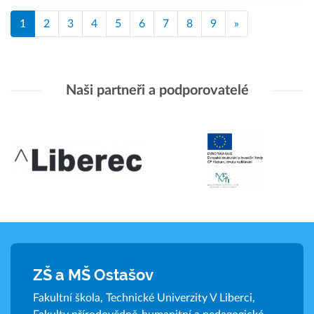
1
2
3
4
5
6
7
8
9
»
Naši partneři a podporovatelé
ZŠ a MŠ Ostašov
Fakultní škola, Technické Univerzity V Liberci,