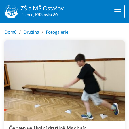
ZŠ a MŠ
Ostašov
Liberec, Křižanská 80
Domů
Družina
Fotogalerie
Červen ve školní družině Machnín