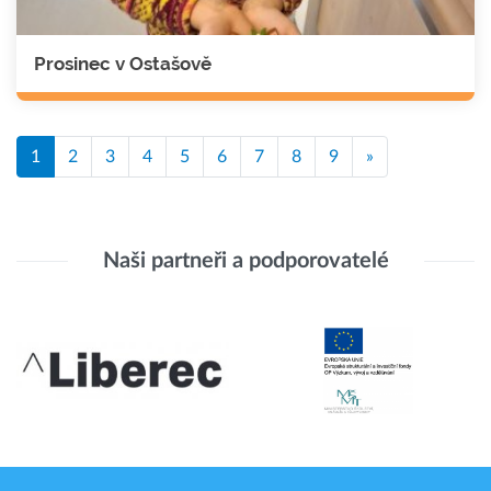
Prosinec v Ostašově
1
2
3
4
5
6
7
8
9
»
Naši partneři a podporovatelé