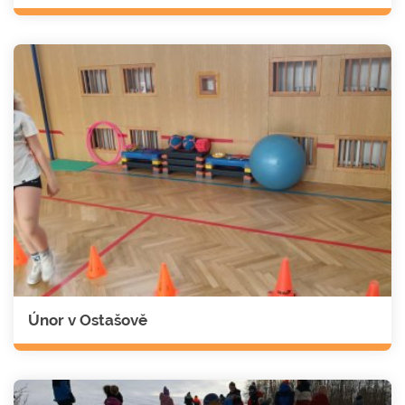
Únor v Ostašově