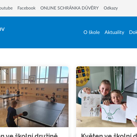
outube
Facebook
ONLINE SCHRÁNKA DŮVĚRY
Odkazy
ov
O škole
Aktuality
Dok
n ve školní družině
Květen ve školní 