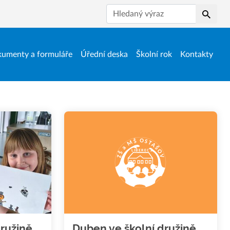
Hledat
umenty a formuláře
Úřední deska
Školní rok
Kontakty
družině
Duben ve školní družině