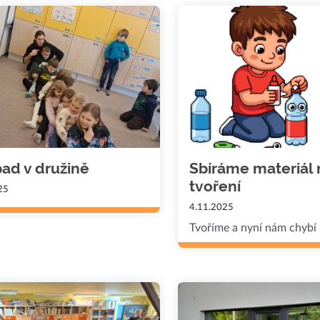
pad v družině
Sbíráme materiál 
tvoření
25
4.11.2025
Tvoříme a nyní nám chybí .