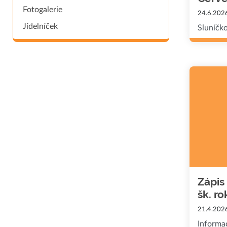
Fotogalerie
24.6.202
Jídelníček
Sluníčko
Zápis
šk. r
21.4.202
Informac