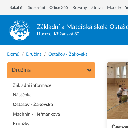
Bakalaři
Suplování
Office 365
Rozvrhy
Strava
Moodle
Y
Základní a Mateřská škola
Ostaš
Liberec, Křižanská 80
Domů
Družina
Ostašov - Žákovská
Družina
Základní informace
Nástěnka
Ostašov - Žákovská
Machnín - Heřmánková
Kroužky
Červe