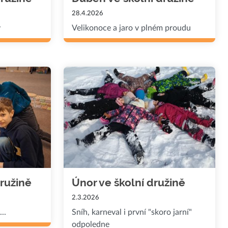
28.4.2026
y
Velikonoce a jaro v plném proudu
družině
Únor ve školní družině
2.3.2026
..
Sníh, karneval i první "skoro jarní"
odpoledne