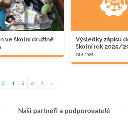
n ve školní družině
Výsledky zápisu d
školní rok 2025/
5
23.5.2025
3
4
5
6
7
»
Naši partneři a podporovatelé