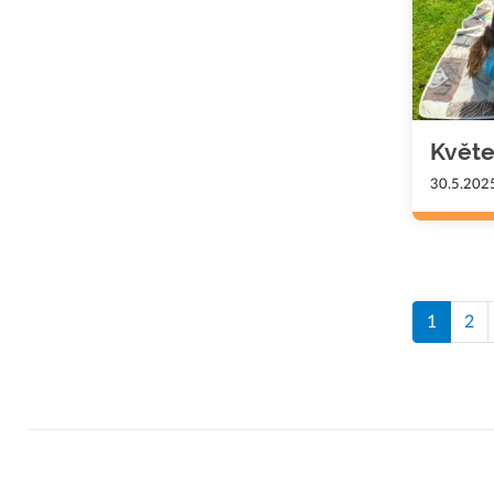
Květe
30.5.202
1
2