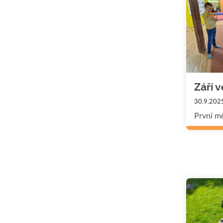
Září 
30.9.202
První mě