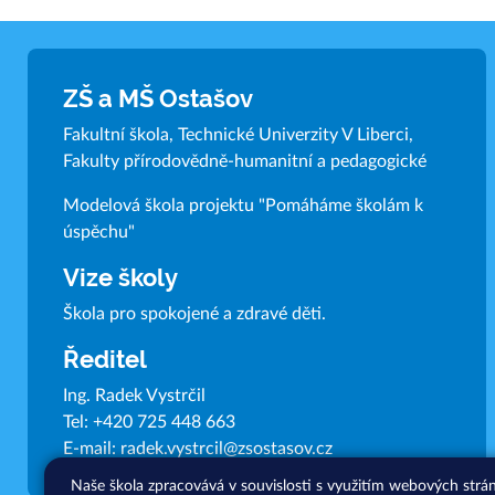
ZŠ a MŠ Ostašov
Fakultní škola, Technické Univerzity V Liberci,
Fakulty přírodovědně-humanitní a pedagogické
Modelová škola projektu "Pomáháme školám k
úspěchu"
Vize školy
Škola pro spokojené a zdravé děti.
Ředitel
Ing. Radek Vystrčil
Tel:
+420 725 448 663
E-mail:
radek.vystrcil@zsostasov.cz
Naše škola zpracovává v souvislosti s využitím webových strá