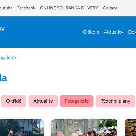
outube
Facebook
ONLINE SCHRÁNKA DŮVĚRY
Odkazy
ov
O škole
Aktuality
Dok
ogalerie
da
O třídě
Aktuality
Fotogalerie
Týdenní plány