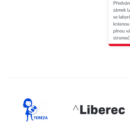
Předván
zámek Lo
se labyri
krásnou
plnou v
stromeč