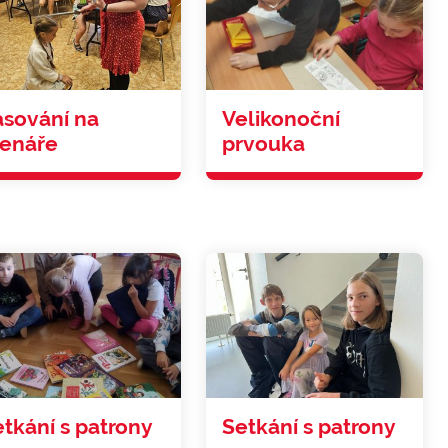
asování na
Velikonoční
tenáře
prvouka
tkání s patrony
Setkání s patrony