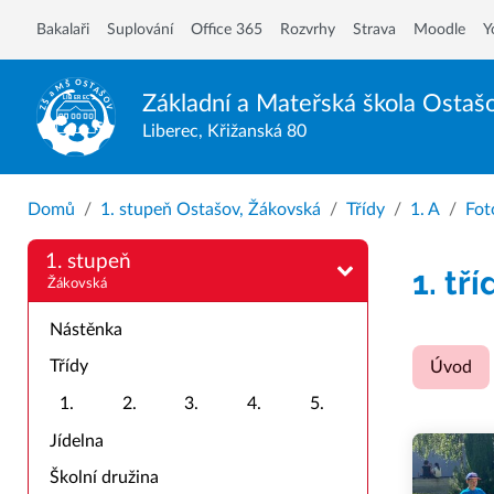
Bakalaři
Suplování
Office 365
Rozvrhy
Strava
Moodle
Y
Základní a Mateřská škola
Ostaš
Liberec, Křižanská 80
Domů
1. stupeň Ostašov, Žákovská
Třídy
1. A
Fot
1. stupeň
1. tří
Žákovská
Nástěnka
Třídy
Úvod
1.
2.
3.
4.
5.
Jídelna
Školní družina