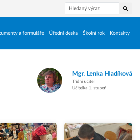
Hledat
umenty a formuláře
Úřední deska
Školní rok
Kontakty
Mgr.
Lenka Hladíková
Třídní učitel
Učitelka 1. stupeň