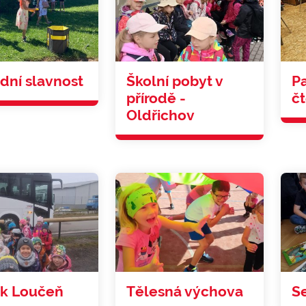
dní slavnost
Školní pobyt v
P
přírodě -
č
Oldřichov
k Loučeň
Tělesná výchova
Se