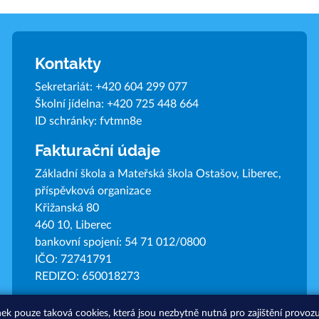
Kontakty
Sekretariát:
+420 604 299 077
Školní jídelna:
+420 725 448 664
ID schránky: fvtmn8e
Fakturační údaje
Základní škola a Mateřská škola Ostašov, Liberec,
příspěvková organizace
Křižanská 80
460 10, Liberec
bankovní spojení: 54 71 012/0800
IČO: 72741791
REDIZO: 650018273
nek pouze taková cookies, která jsou nezbytně nutná pro zajištění provo