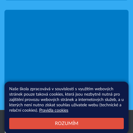
Naše škola zpracovává v souvislosti s využitím webových
stránek pouze taková cookies, která jsou nezbytně nutná pro
zajištění provozu webových stránek a internetových služeb, a u
kterých není nutno získat souhlas uživatele webu (technické a
relační cookies).
Pravidla cookies
Všechna práva vyhrazena. Copyright
Web školy
ROZUMÍM
© 2026 |
Mapa stránek
|
Přihlásit
|
Přístupnost stránek
|
Pravidla