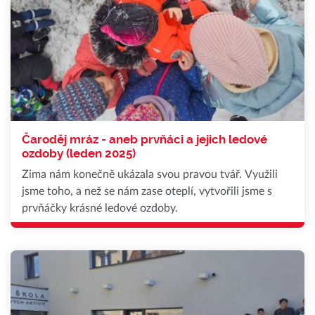
Čaroděj mráz - aneb prvňáci a jejich ledové
ozdoby (leden 2025)
Zima nám konečně ukázala svou pravou tvář. Využili
jsme toho, a než se nám zase oteplí, vytvořili jsme s
prvňáčky krásné ledové ozdoby.