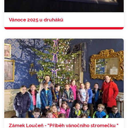
Vánoce 2025 u druháků
Zámek Loučeň - "Příběh vánočního stromečku "