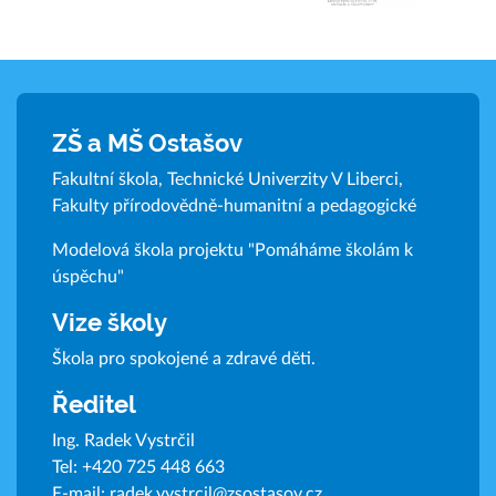
ZŠ a MŠ Ostašov
Fakultní škola, Technické Univerzity V Liberci,
Fakulty přírodovědně-humanitní a pedagogické
Modelová škola projektu "Pomáháme školám k
úspěchu"
Vize školy
Škola pro spokojené a zdravé děti.
Ředitel
Ing. Radek Vystrčil
Tel:
+420 725 448 663
E-mail:
radek.vystrcil@zsostasov.cz