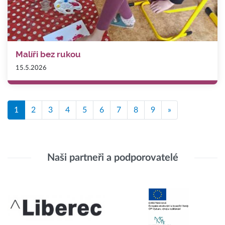
Malíři bez rukou
15.5.2026
1
2
3
4
5
6
7
8
9
»
Naši partneři a podporovatelé