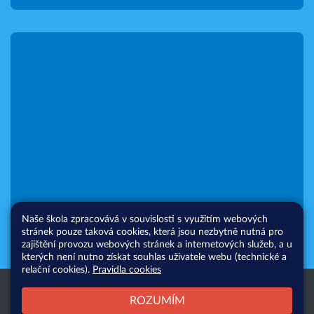
Naše škola zpracovává v souvislosti s využitím webových
stránek pouze taková cookies, která jsou nezbytně nutná pro
zajištění provozu webových stránek a internetových služeb, a u
kterých není nutno získat souhlas uživatele webu (technické a
relační cookies).
Pravidla cookies
Všechna práva vyhrazena. Copyright
Web školy
ROZUMÍM
© 2026 |
Mapa stránek
|
Přihlásit
|