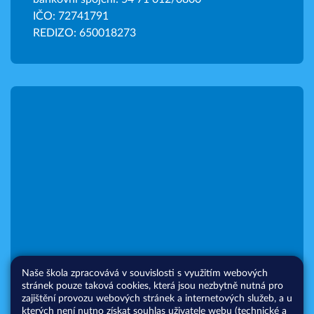
IČO: 72741791
REDIZO: 650018273
Naše škola zpracovává v souvislosti s využitím webových
stránek pouze taková cookies, která jsou nezbytně nutná pro
zajištění provozu webových stránek a internetových služeb, a u
kterých není nutno získat souhlas uživatele webu (technické a