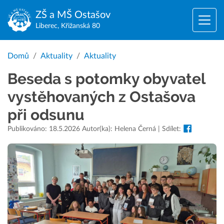
ZŠ a MŠ
Ostašov
Liberec, Křižanská 80
Domů
Aktuality
Aktuality
Beseda s potomky obyvatel
vystěhovaných z Ostašova
při odsunu
Publikováno: 18.5.2026 Autor(ka): Helena Černá | Sdílet: