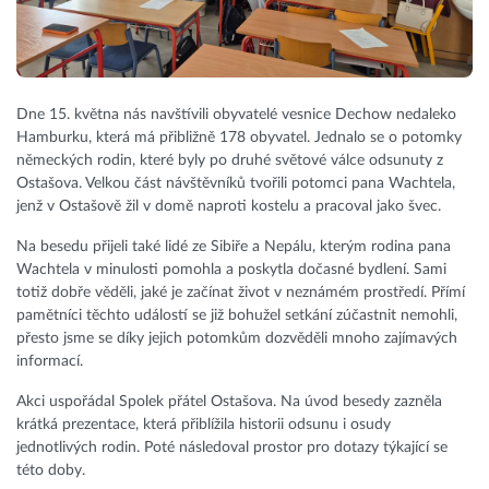
Dne 15. května nás navštívili obyvatelé vesnice Dechow nedaleko
Hamburku, která má přibližně 178 obyvatel. Jednalo se o potomky
německých rodin, které byly po druhé světové válce odsunuty z
Ostašova. Velkou část návštěvníků tvořili potomci pana Wachtela,
jenž v Ostašově žil v domě naproti kostelu a pracoval jako švec.
Na besedu přijeli také lidé ze Sibiře a Nepálu, kterým rodina pana
Wachtela v minulosti pomohla a poskytla dočasné bydlení. Sami
totiž dobře věděli, jaké je začínat život v neznámém prostředí. Přímí
pamětníci těchto událostí se již bohužel setkání zúčastnit nemohli,
přesto jsme se díky jejich potomkům dozvěděli mnoho zajímavých
informací.
Akci uspořádal Spolek přátel Ostašova. Na úvod besedy zazněla
krátká prezentace, která přiblížila historii odsunu i osudy
jednotlivých rodin. Poté následoval prostor pro dotazy týkající se
této doby.