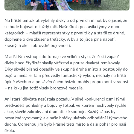
Na hřiště tentokrát vyběhly dívky a od prvních minut bylo jasné, že
se bude bojovat o každý míč. Naše škola postavila týmy v obou
kategoriích – mladší reprezentantky z první třídy a starší ze druhé,
doplněné o dvě zkušené třeťačky. A byla to jízda plná napětí,
krásných akcí i obrovské bojovnosti.
Mladší tým vstoupil do turnaje ve velkém stylu. Ze šesti zápasů
dívky hned čtyřikrát slavily vítězství a pouze dvakrát remizovaly.
Díky skvělé bilanci obsadily ve skupině druhé místo a postoupily do
bojů o medaile. Tam předvedly fantastický výkon, nechaly na hřišti
úplně všechno a po závěrečném hvizdu mohly propuknout v radost
– na krku jim totiž visely bronzové medaile.
Ani starší děvčata nezůstala pozadu. V silné konkurenci osmi týmů
předváděla pohledný a bojovný fotbal, ve kterém nechyběly rychlé
akce, skvělé zákroky ani dramatické souboje. Každý zápas byl
nesmírně vyrovnaný, ale naše hráčky ukázaly odhodlání i týmového
ducha. Odměnou jim bylo krásné třetí místo a další pohár pro naši
školu.