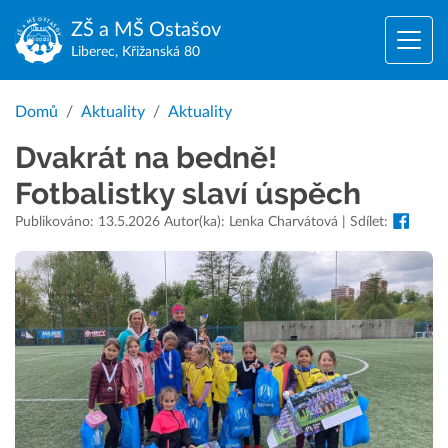
ZŠ a MŠ
Ostašov
Liberec, Křižanská 80
Domů
Aktuality
Aktuality
Dvakrát na bedně!
Fotbalistky slaví úspěch
Publikováno: 13.5.2026 Autor(ka): Lenka Charvátová | Sdílet: