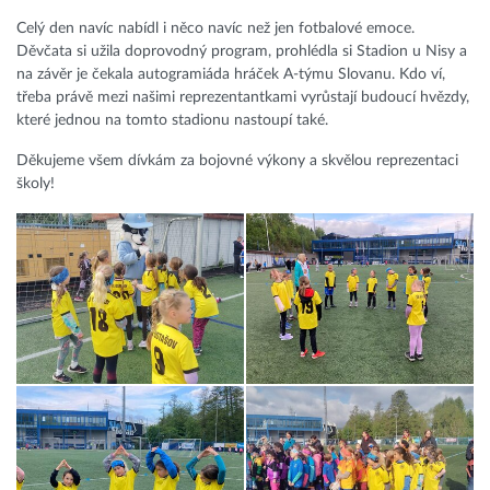
Celý den navíc nabídl i něco navíc než jen fotbalové emoce.
Děvčata si užila doprovodný program, prohlédla si Stadion u Nisy a
na závěr je čekala autogramiáda hráček A-týmu Slovanu. Kdo ví,
třeba právě mezi našimi reprezentantkami vyrůstají budoucí hvězdy,
které jednou na tomto stadionu nastoupí také.
Děkujeme všem dívkám za bojovné výkony a skvělou reprezentaci
školy!