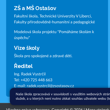
ZŠ a MŠ Ostašov
Fakultní škola, Technické Univerzity V Liberci,
Fakulty přírodovědně-humanitní a pedagogické
Modelová škola projektu "Pomáháme školám k
úspěchu"
Vize školy
Škola pro spokojené a zdravé děti.
Ředitel
Ing. Radek Vystrčil
Tel:
+420 725 448 663
E-mail:
radek.vystrcil@zsostasov.cz
Naše škola zpracovává v souvislosti s využitím webových strá
služeb, a u kterých není nutno získat souhlas uživatele webu (t