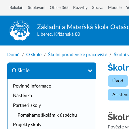
Bakalaři
Suplování
Office 365
Rozvrhy
Strava
Moodle
Y
Základní a Mateřská škola
Ostaš
Liberec, Křižanská 80
Domů
O škole
Školní poradenské pracoviště
Školní 
Škol
O škole
Úvod
Povinné informace
Asisten
Nástěnka
Partneři školy
Školn
Pomáháme školám k úspěchu
Projekty školy
Povězte vr