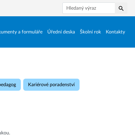
Hledat
umenty a formuláře
Úřední deska
Školní rok
Kontakty
 pedagog
Kariérové poradenství
ukou.