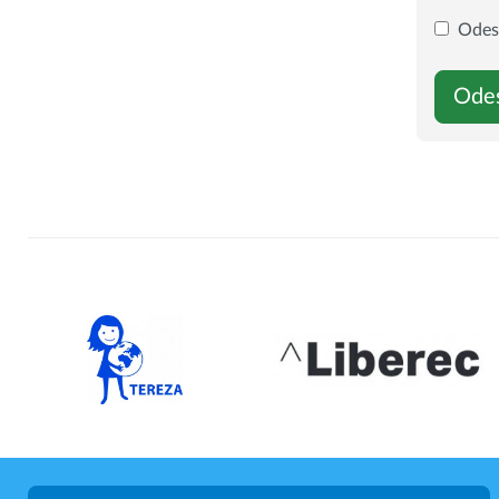
Odesl