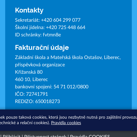
Kontakty
Sekretariát:
+420 604 299 077
Školní jídelna:
+420 725 448 664
ID schránky: fvtmn8e
Fakturační údaje
Základní škola a Mateřská škola Ostašov, Liberec,
příspěvková organizace
Křižanská 80
460 10, Liberec
bankovní spojení: 54 71 012/0800
IČO: 72741791
REDIZO: 650018273
nek pouze taková cookies, která jsou nezbytně nutná pro zajištění provo
echnické a relační cookies).
Pravidla cookies