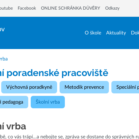
outube
Facebook
ONLINE SCHRÁNKA DŮVĚRY
Odkazy
ov
O škole
Aktuality
Dok
vrba
ní poradenské pracoviště
Výchovná poradkyně
Metodik prevence
Speciální
ti pedagoga
Školní vrba
í vrba
bě, co vás trápí...a nebojte se, zpráva se dostane do správných r