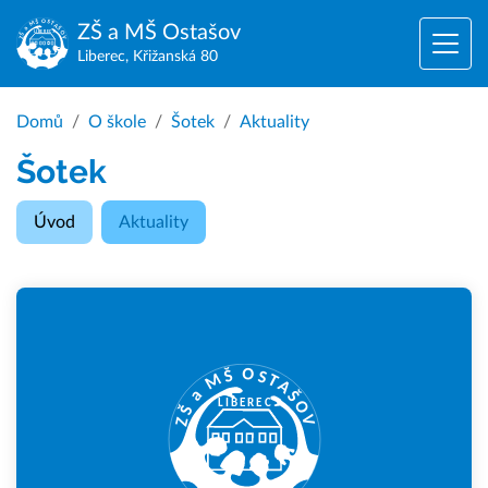
ZŠ a MŠ
Ostašov
Liberec, Křižanská 80
Domů
O škole
Šotek
Aktuality
Šotek
Úvod
Aktuality