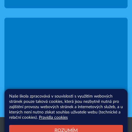
Naše škola zpracovává v souvislosti s využitím webových
stránek pouze taková cookies, která jsou nezbytně nutná pro
zajištění provozu webových stránek a internetových služeb, a u
kterých není nutno získat souhlas uživatele webu (technické a
relační cookies).
Pravidla cookies
Všechna práva vyhrazena. Copyright
Web školy
ROZUMÍM