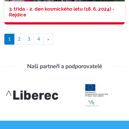
3. třída - 2. den kosmického letu (18. 6. 2024) -
Rejdice
1
2
3
4
»
Naši partneři a podporovatelé