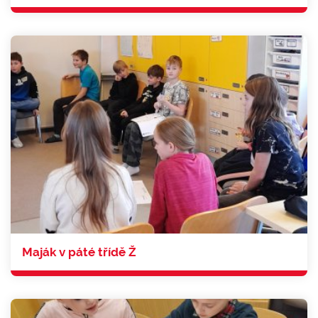
Maják v páté třídě Ž