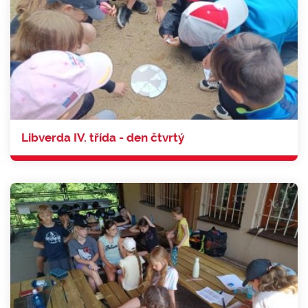
Libverda IV. třída - den čtvrtý