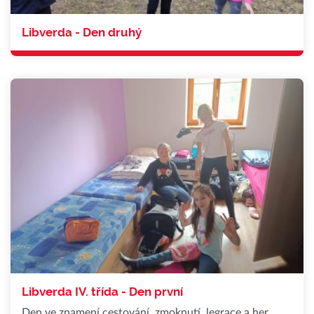
Libverda - Den druhý
Libverda IV. třída - Den první
Den ve znamení cestování, zmoknutí, legrace a her,