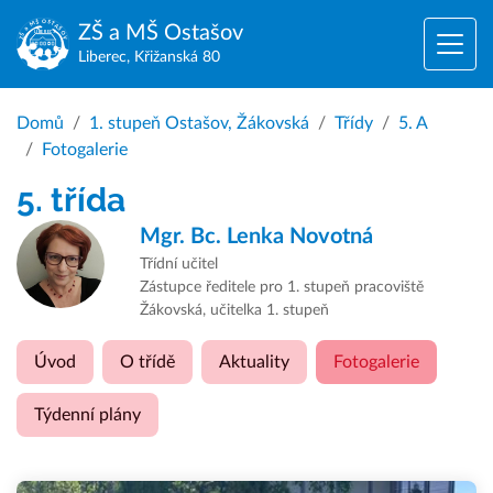
ZŠ a MŠ
Ostašov
Liberec, Křižanská 80
Domů
1. stupeň Ostašov, Žákovská
Třídy
5. A
Fotogalerie
5. třída
Mgr. Bc.
Lenka Novotná
Třídní učitel
Zástupce ředitele pro 1. stupeň pracoviště
Žákovská, učitelka 1. stupeň
Úvod
O třídě
Aktuality
Fotogalerie
Týdenní plány