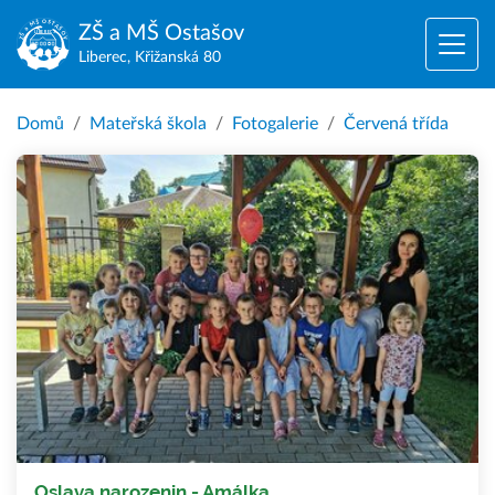
ZŠ a MŠ
Ostašov
Liberec, Křižanská 80
Domů
Mateřská škola
Fotogalerie
Červená třída
Oslava narozenin - Amálka