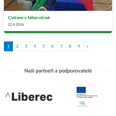
Cvičení v tělocvičně
22.4.2026
1
2
3
4
5
6
7
8
9
»
Naši partneři a podporovatelé