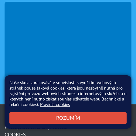
Naše škola zpracovává v souvislosti s využitím webových
stránek pouze taková cookies, která jsou nezbytně nutná pro
zajištění provozu webových stránek a internetových služeb, a u
kterých není nutno získat souhlas uživatele webu (technické a
relační cookies).
Pravidla cookies
Všechna práva vyhrazena. Copyright
Web školy
ROZUMÍM
© 2026 |
Mapa stránek
|
Přihlásit
|
Přístupnost stránek
|
Pravidla
COOKIES