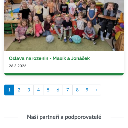
Oslava narozenin - Maxík a Jonášek
26.3.2026
1
2
3
4
5
6
7
8
9
»
Naši partneři a podporovatelé