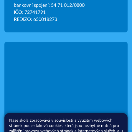
bankovní spojení: 54 71 012/0800
IČO: 72741791
REDIZO: 650018273
Naše škola zpracovává v souvislosti s využitím webových
stránek pouze taková cookies, která jsou nezbytně nutná pro
zajištění provozu webových stránek a internetových služeb, a u