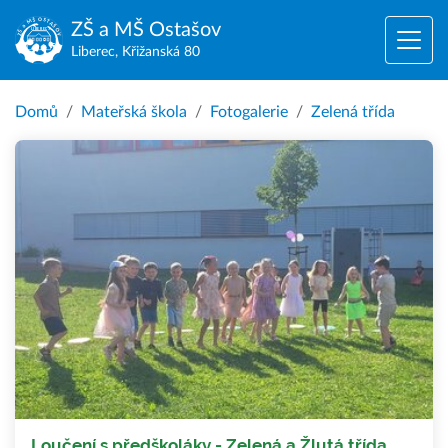
ZŠ a MŠ
Ostašov
Liberec, Křižanská 80
Domů
Mateřská škola
Fotogalerie
Zelená třída
Loučení s předškoláky - Zelená a Žlutá třída