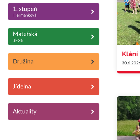
1. stupeň
Heřmánková
Mateřská
škola
Klání
Družina
30.6.202
Jídelna
Aktuality