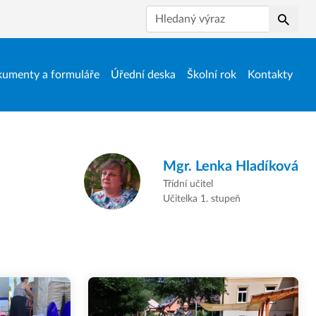
Hledat
umenty a formuláře
Úřední deska
Školní rok
Kontakty
Mgr.
Lenka Hladíková
Třídní učitel
Učitelka 1. stupeň