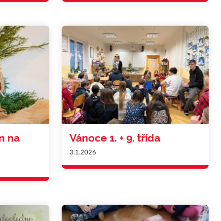
n na
Vánoce 1. + 9. třída
3.1.2026