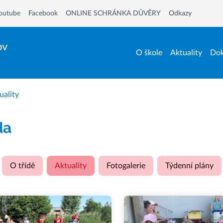
outube
Facebook
ONLINE SCHRÁNKA DŮVĚRY
Odkazy
ov
O škole
Aktuality
Dok
uality
da
O třídě
Aktuality
Fotogalerie
Týdenní plány