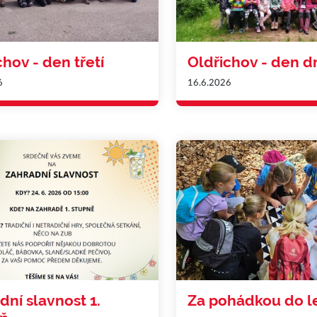
chov - den třetí
Oldřichov - den d
6
16.6.2026
dní slavnost 1.
Za pohádkou do l