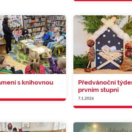
mení s knihovnou
Předvánoční týde
prvním stupni
7.1.2026