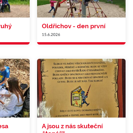
ruhý
Oldřichov - den první
15.6.2026
esa
A jsou z nás skuteční