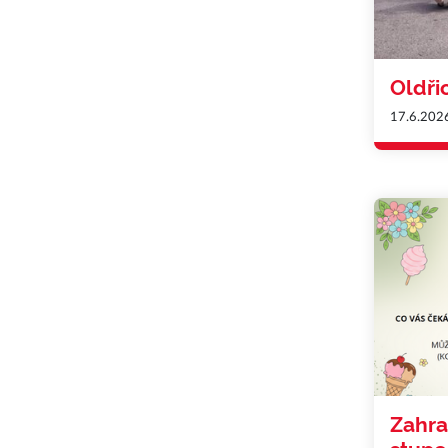
Oldři
17.6.202
Zahra