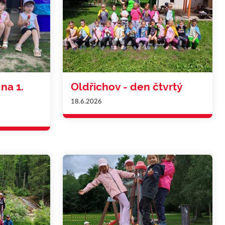
na 1.
Oldřichov - den čtvrtý
18.6.2026