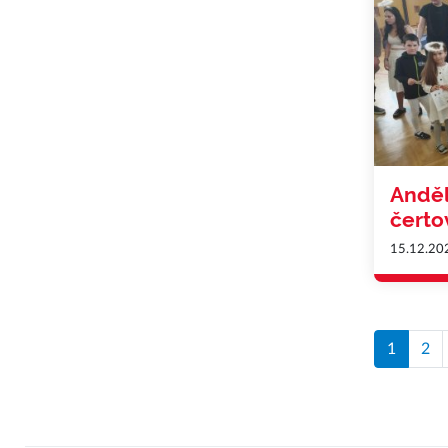
Anděl
čerto
15.12.20
1
2