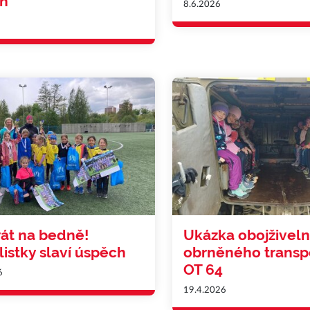
eň
8.6.2026
át na bedně!
Ukázka obojživel
listky slaví úspěch
obrněného transp
OT 64
6
19.4.2026