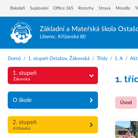
Bakalaři
Suplování
Office 365
Rozvrhy
Strava
Moodle
Y
Základní a Mateřská škola
Ostaš
Liberec, Křižanská 80
Domů
1. stupeň Ostašov, Žákovská
Třídy
1. A
Akt
1. stupeň
1. tří
Žákovská
O škole
Úvod
2. stupeň
Křížanská