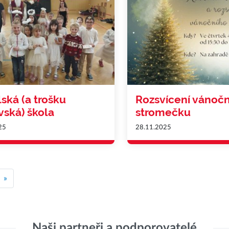
ská (a trošku
Rozsvícení vánoč
vská) škola
stromečku
25
28.11.2025
»
Naši partneři a podporovatelé