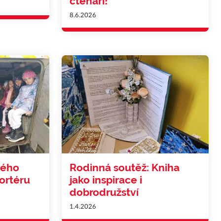
čtenáři!
8.6.2026
ného
Rodinná soutěž: Kniha
ortéru
jako inspirace i
dobrodružství
1.4.2026