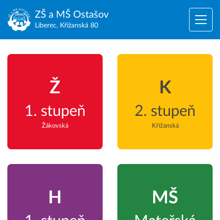
ZŠ a MŠ
Ostašov
Liberec, Křižanská 80
Ž
K
1. stupeň
2. stupeň
Žákovská
Křížanská
H
MŠ