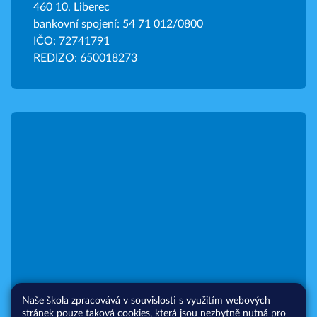
460 10, Liberec
bankovní spojení: 54 71 012/0800
IČO: 72741791
REDIZO: 650018273
Naše škola zpracovává v souvislosti s využitím webových
stránek pouze taková cookies, která jsou nezbytně nutná pro