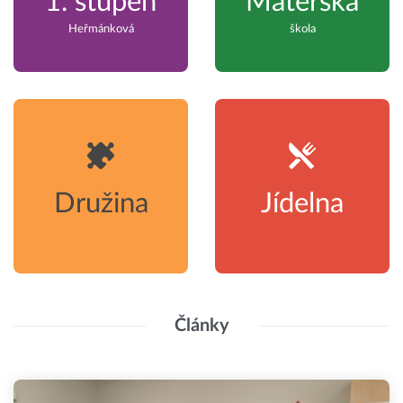
1. stupeň
Mateřská
Heřmánková
škola
Družina
Jídelna
Články