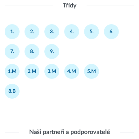
Třídy
1.
2.
3.
4.
5.
6.
7.
8.
9.
1.M
2.M
3.M
4.M
5.M
8.B
Naši partneři a podporovatelé