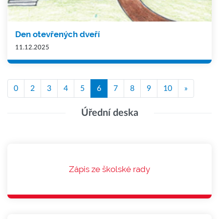
Den otevřených dveří
11.12.2025
0
2
3
4
5
6
7
8
9
10
»
Úřední deska
Zápis ze školské rady