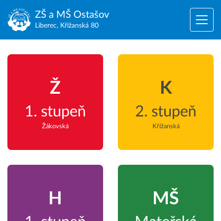
ZŠ a MŠ
Ostašov
Liberec, Křižanská 80
Ž
K
1. stupeň
2. stupeň
Žákovská
Křížanská
H
MŠ