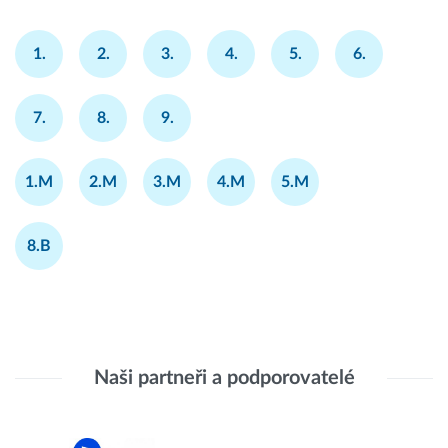
1.
2.
3.
4.
5.
6.
7.
8.
9.
1.M
2.M
3.M
4.M
5.M
8.B
Naši partneři a podporovatelé