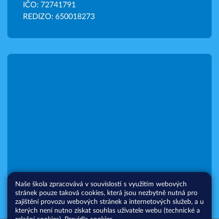
IČO: 72741791
REDIZO: 650018273
Naše škola zpracovává v souvislosti s využitím webových
stránek pouze taková cookies, která jsou nezbytně nutná pro
zajištění provozu webových stránek a internetových služeb, a u
kterých není nutno získat souhlas uživatele webu (technické a