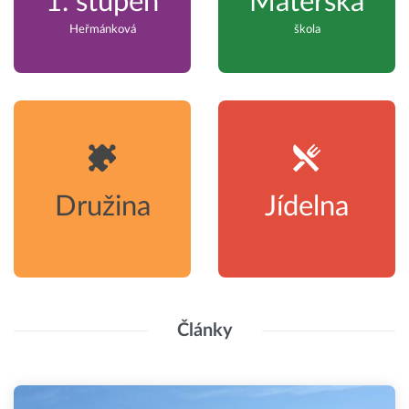
1. stupeň
Mateřská
Heřmánková
škola
Družina
Jídelna
Články