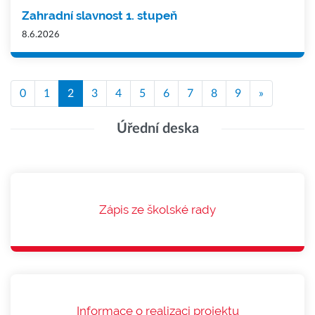
Zahradní slavnost 1. stupeň
8.6.2026
0
1
2
3
4
5
6
7
8
9
»
Úřední deska
Zápis ze školské rady
Informace o realizaci projektu