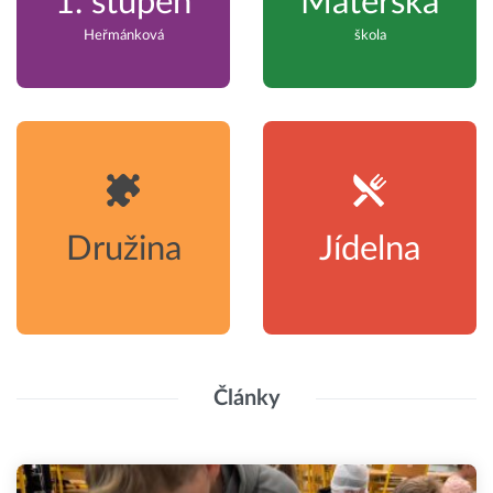
1. stupeň
Mateřská
Heřmánková
škola
Družina
Jídelna
Články