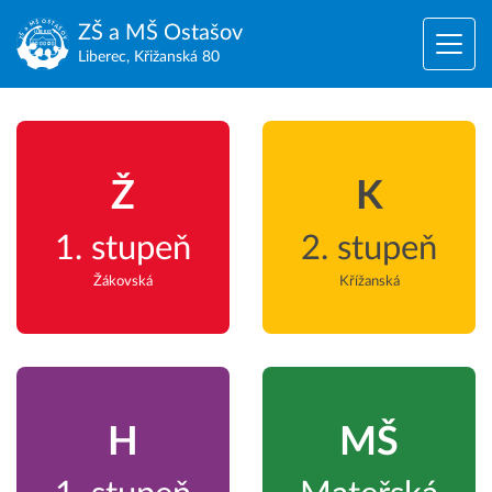
ZŠ a MŠ
Ostašov
Liberec, Křižanská 80
Ž
K
1. stupeň
2. stupeň
Žákovská
Křížanská
H
MŠ