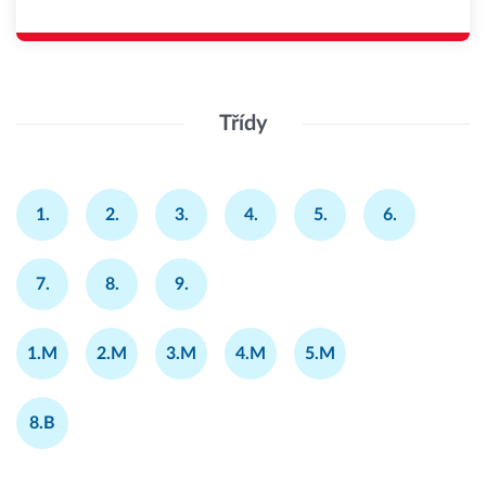
Třídy
1.
2.
3.
4.
5.
6.
7.
8.
9.
1.M
2.M
3.M
4.M
5.M
8.B