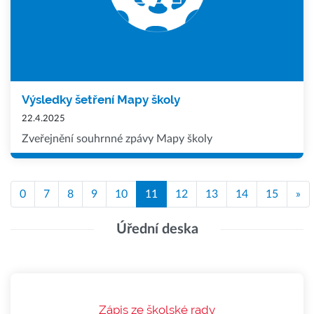
Výsledky šetření Mapy školy
22.4.2025
Zveřejnění souhrnné zpávy Mapy školy
0
7
8
9
10
11
12
13
14
15
»
Úřední deska
Zápis ze školské rady