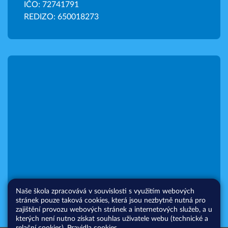
IČO: 72741791
REDIZO: 650018273
Naše škola zpracovává v souvislosti s využitím webových
stránek pouze taková cookies, která jsou nezbytně nutná pro
zajištění provozu webových stránek a internetových služeb, a u
kterých není nutno získat souhlas uživatele webu (technické a
relační cookies).
Pravidla cookies