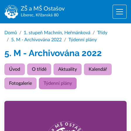
ZŠ a MŠ
Ostašov
Liberec, Křižanská 80
Domů
1. stupeň Machnín, Heřmánková
Třídy
5. M - Archivována 2022
Týdenní plány
5. M - Archivována 2022
Úvod
O třídě
Aktuality
Kalendář
Fotogalerie
Týdenní plány