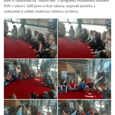
jsme si vyzkoušeli na "vlastní tělo" v programu Hudebního oddělení
KVK v Liberci. Užili jsme si dost zábavy, zazpívali písničky a
vyzkoušeli si udělat zvukovou reklamu na limču.