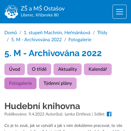
ZŠ a MŠ
Ostašov
Liberec, Křižanská 80
Domů
1. stupeň Machnín, Heřmánková
Třídy
5. M - Archivována 2022
Fotogalerie
5. M - Archivována 2022
Úvod
O třídě
Aktuality
Kalendář
Fotogalerie
Týdenní plány
Hudební knihovna
Publikováno: 9.4.2022 Autor(ka): Lenka Drtilová | Sdílet:
Co je to zvuk, jak se vytváří a jak s ním dokážeme pracovat, to vše