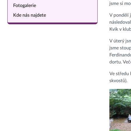
jsme si mo
Fotogalerie
V pondělí 
Kde nás najdete
následoval
Kvik v klu
V úterý js
jsme stoup
Ferdinando
dortu. Več
Ve středu 
skvostů).