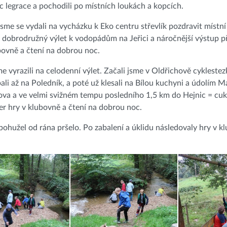
c legrace a pochodili po místních loukách a kopcích.
jsme se vydali na vycházku k Eko centru střevlík pozdravit místní
 dobrodružný výlet k vodopádům na Jeřici a náročnější výstup př
bovně a čtení na dobrou noc.
me vyrazili na celodenní výlet. Začali jsme v Oldřichově cyklest
ali až na Poledník, a poté už klesali na Bílou kuchyni a údolím
va a ve velmi svižném tempu posledního 1,5 km do Hejnic = cuk
er hry v klubovně a čtení na dobrou noc.
bohužel od rána pršelo. Po zabalení a úklidu následovaly hry v k