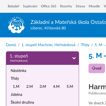
Bakalaři
Suplování
Office 365
Rozvrhy
Strava
Moodle
Y
Základní a Mateřská škola
Ostaš
Liberec, Křižanská 80
Domů
1. stupeň Machnín, Heřmánková
Třídy
5. M -
5. M 
1. stupeň
Heřmánková
Úvod
Nástěnka
Třídy
Harmo
1.M
2.M
3.M
4.M
5.M
Publikováno
Jídelna
Školní družina
Ve dnech 2