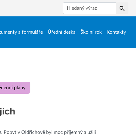
Hledat
umenty a formuláře
Úřední deska
Školní rok
Kontakty
ýdenní plány
jích
. Pobyt v Oldřichově byl moc příjemný a užili