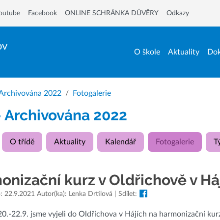
outube
Facebook
ONLINE SCHRÁNKA DŮVĚRY
Odkazy
ov
O škole
Aktuality
Dok
 Archivována 2022
Fotogalerie
- Archivována 2022
O třídě
Aktuality
Kalendář
Fotogalerie
T
nizační kurz v Oldřichově v Há
: 22.9.2021 Autor(ka): Lenka Drtilová | Sdílet:
0.-22.9. jsme vyjeli do Oldřichova v Hájích na harmonizační kurz