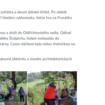
 zvířátka a okusit dětské hřiště. Po obědě
i hledání cyklostezky. Večer hra na Prasátko
ezkou a došli do Oldřichovského sedla. Odtud
 Malého Štolpichu, kolem vodopádu do
rárny. Cesta vláčkem byla milou třešničkou na
lubovně (Aktivity a stavění architektonických