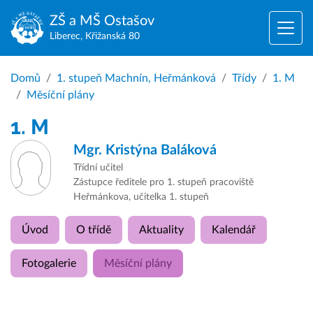
ZŠ a MŠ
Ostašov
Liberec, Křižanská 80
Domů
1. stupeň Machnín, Heřmánková
Třídy
1. M
Měsíční plány
1. M
Mgr.
Kristýna Baláková
Třídní učitel
Zástupce ředitele pro 1. stupeň pracoviště
Heřmánkova, učitelka 1. stupeň
Úvod
O třídě
Aktuality
Kalendář
Fotogalerie
Měsíční plány