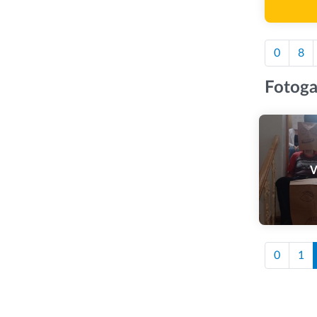
0
8
Fotoga
V
0
1