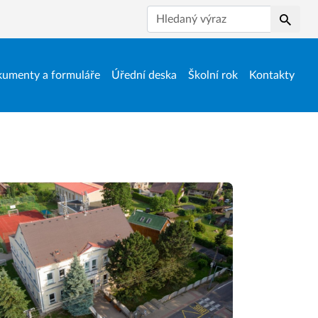
Hledat
umenty a formuláře
Úřední deska
Školní rok
Kontakty