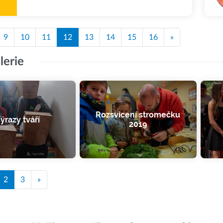
9
10
11
12
13
14
15
16
»
lerie
Rozsvícení stromečku
ýrazy tváří
2019
2
3
»