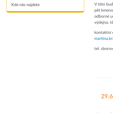
V této bud
Kde nás najdete
pět kmeno
odborné uč
výdejna, t
kontaktní 
martina.k
tel. sboro
29.6