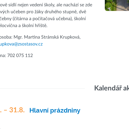
ově sídlí nejen vedení školy, ale nachází se zde
vých učeben pro žáky druhého stupně, dvě
ebny (čítárna a počítačová učebna), školní
ělocvična a školní hřiště.
osoba: Mgr. Martina Stránská Krupková,
rupkova@zsostasov.cz
vna: 702 075 112
Kalendář a
. – 31.8.
Hlavní prázdniny