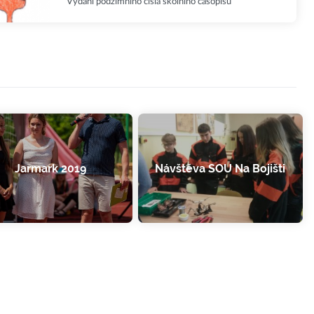
Vydání podzimního čísla školního časopisu
Jarmark 2019
Návštěva SOU Na Bojišti