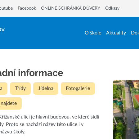
outube
Facebook
ONLINE SCHRÁNKA DŮVĚRY
Odkazy
ov
O škole
Aktuality
Dok
adní informace
a
Třídy
Jídelna
Fotogalerie
 najdete
řižanské ulici je hlavní budovou, ve které sídlí
ly. Proto se nachází název této ulice i v
 názvu školy.