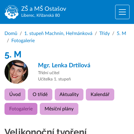
ZŠ a MŠ
Ostašov
Liberec, Křižanská 80
Domů
1. stupeň Machnín, Heřmánková
Třídy
5. M
Fotogalerie
5. M
Mgr.
Lenka Drtilová
Třídní učitel
Učitelka 1. stupeň
Úvod
O třídě
Aktuality
Kalendář
Fotogalerie
Měsíční plány
Velikonoční tvoření