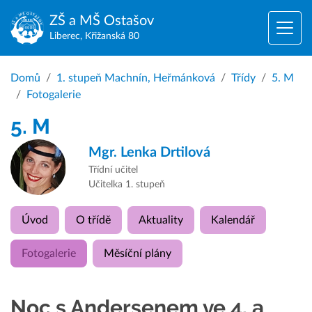
ZŠ a MŠ
Ostašov
Liberec, Křižanská 80
Domů
1. stupeň Machnín, Heřmánková
Třídy
5. M
Fotogalerie
5. M
Mgr.
Lenka Drtilová
Třídní učitel
Učitelka 1. stupeň
Úvod
O třídě
Aktuality
Kalendář
Fotogalerie
Měsíční plány
Noc s Andersenem ve 4. a