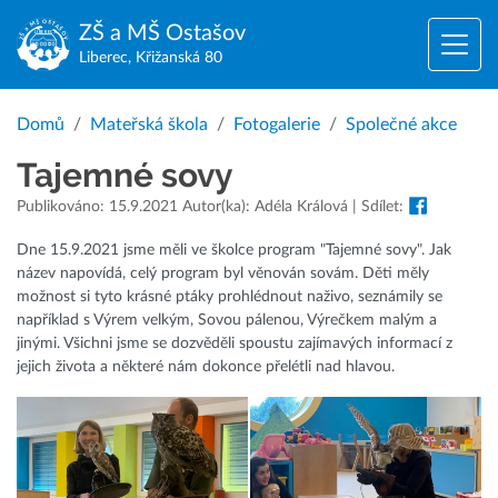
ZŠ a MŠ
Ostašov
Liberec, Křižanská 80
Domů
Mateřská škola
Fotogalerie
Společné akce
Tajemné sovy
Publikováno: 15.9.2021 Autor(ka): Adéla Králová | Sdílet:
Dne 15.9.2021 jsme měli ve školce program "Tajemné sovy". Jak
název napovídá, celý program byl věnován sovám. Děti měly
možnost si tyto krásné ptáky prohlédnout naživo, seznámily se
například s Výrem velkým, Sovou pálenou, Výrečkem malým a
jinými. Všichni jsme se dozvěděli spoustu zajímavých informací z
jejich života a některé nám dokonce přelétli nad hlavou.