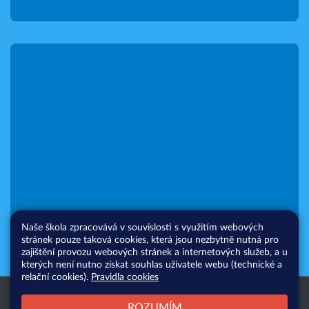
Naše škola zpracovává v souvislosti s využitím webových
stránek pouze taková cookies, která jsou nezbytně nutná pro
zajištění provozu webových stránek a internetových služeb, a u
kterých není nutno získat souhlas uživatele webu (technické a
relační cookies).
Pravidla cookies
Všechna práva vyhrazena. Copyright
Web školy
ROZUMÍM