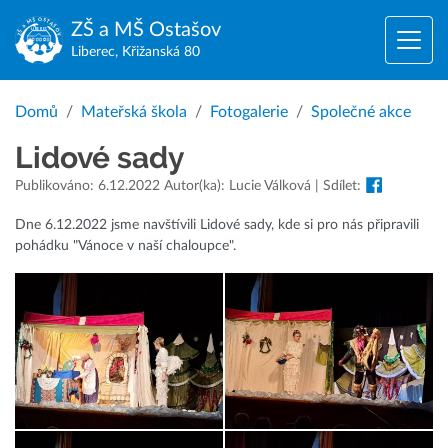
ZŠ a MŠ
Ostašov
Liberec, Křižanská 80
Domů
Mateřská škola
Fotogalerie
Společné akce
Lidové sady
Publikováno: 6.12.2022 Autor(ka): Lucie Válková | Sdílet:
Dne 6.12.2022 jsme navštívili Lidové sady, kde si pro nás připravili
pohádku "Vánoce v naší chaloupce".