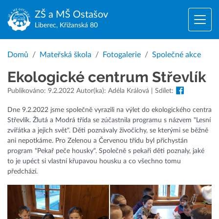
ZŠ a MŠ
Ostašov
Liberec, Křižanská 80
Domů
Mateřská škola
Fotogalerie
Společné akce
Ekologické centrum Střevlík
Publikováno: 9.2.2022 Autor(ka): Adéla Králová | Sdílet:
Dne 9.2.2022 jsme společně vyrazili na výlet do ekologického centra
Střevlík. Žlutá a Modrá třída se zúčastnila programu s názvem "Lesní
zvířátka a jejich svět". Děti poznávaly živočichy, se kterými se běžně
ani nepotkáme. Pro Zelenou a Červenou třídu byl přichystán
program "Pekař peče housky". Společně s pekaři děti poznaly, jaké
to je upéct si vlastní křupavou housku a co všechno tomu
předchází.