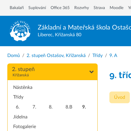
Bakalaři
Suplování
Office 365
Rozvrhy
Strava
Moodle
Y
Základní a Mateřská škola
Ostaš
Liberec, Křižanská 80
Domů
2. stupeň Ostašov, Křížanská
Třídy
9. A
2. stupeň
9. tř
Křížanská
Nástěnka
Třídy
Úvod
6.
7.
8.
8.B
9.
Jídelna
Fotogalerie