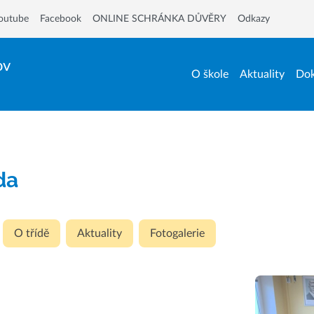
outube
Facebook
ONLINE SCHRÁNKA DŮVĚRY
Odkazy
ov
O škole
Aktuality
Dok
ída
O třídě
Aktuality
Fotogalerie