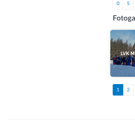
0
5
Fotoga
LVK M
1
2