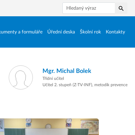
Hledat
umenty a formuláře
Úřední deska
Školní rok
Kontakty
Mgr.
Michal Bolek
Třídní učitel
Učitel 2. stupeň (Z-TV-INF), metodik prevence