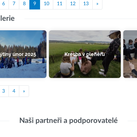
6
7
8
9
10
11
12
13
»
lerie
ýtiny únor 2025
Kresba v plenéru
3
4
»
Naši partneři a podporovatelé