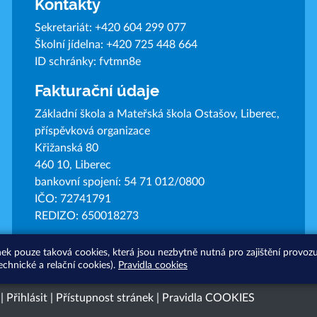
Kontakty
Sekretariát:
+420 604 299 077
Školní jídelna:
+420 725 448 664
ID schránky: fvtmn8e
Fakturační údaje
Základní škola a Mateřská škola Ostašov, Liberec,
příspěvková organizace
Křižanská 80
460 10, Liberec
bankovní spojení: 54 71 012/0800
IČO: 72741791
REDIZO: 650018273
nek pouze taková cookies, která jsou nezbytně nutná pro zajištění provo
echnické a relační cookies).
Pravidla cookies
|
Přihlásit
|
Přístupnost stránek
|
Pravidla COOKIES