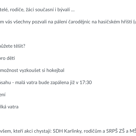
elé, rodiče, žáci současní i bývalí ...
m vás všechny pozvali na pálení čarodějnic na hasičském hřišti (u
ůžete těšit?
pro děti
 možnost vyzkoušet si hokejbal
ásahu - malá vatra bude zapálena již v 17:30
ení
elká vatra
šem, kteří akci chystají: SDH Karlinky, rodičům a SRPŠ ZŠ a M