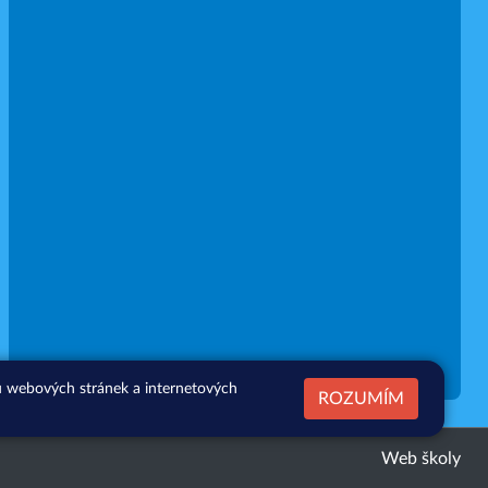
zu webových stránek a internetových
ROZUMÍM
Web školy