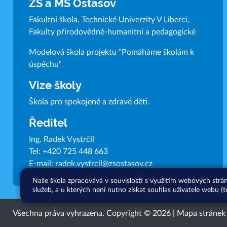
ZŠ a MŠ Ostašov
Fakultní škola, Technické Univerzity V Liberci,
Fakulty přírodovědně-humanitní a pedagogické
Modelová škola projektu "Pomáháme školám k
úspěchu"
Vize školy
Škola pro spokojené a zdravé děti.
Ředitel
Ing. Radek Vystrčil
Tel:
+420 725 448 663
E-mail:
radek.vystrcil@zsostasov.cz
Naše škola zpracovává v souvislosti s využitím webových strá
služeb, a u kterých není nutno získat souhlas uživatele webu (t
Všechna práva vyhrazena. Copyright © 2026 |
Mapa stránek