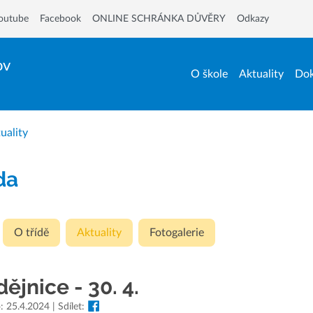
outube
Facebook
ONLINE SCHRÁNKA DŮVĚRY
Odkazy
ov
O škole
Aktuality
Dok
uality
ída
O třídě
Aktuality
Fotogalerie
ějnice - 30. 4.
: 25.4.2024 | Sdílet: