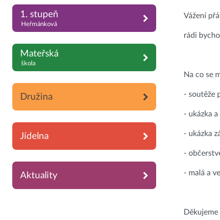
1. stupeň
Vážení přát
Heřmánková
rádi bycho
Mateřská
škola
Na co se m
- soutěže 
Družina
- ukázka a
- ukázka z
Jídelna
- občerstv
- malá a v
Aktuality
Děkujeme v