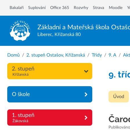
Bakalaři
Suplování
Office 365
Rozvrhy
Strava
Moodle
Y
Základní a Mateřská škola
Ostaš
Liberec, Křižanská 80
Domů
2. stupeň Ostašov, Křížanská
Třídy
9. A
Akt
2. stupeň
9. tř
Křížanská
O škole
Úvod
1. stupeň
Čarod
Žákovská
Publikováno