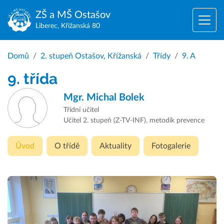
ZŠ a MŠ
Ostašov
Liberec, Křižanská 80
Domů
2. stupeň Ostašov, Křížanská
Třídy
9. A
9. třída
Mgr.
Michal Bolek
Třídní učitel
Učitel 2. stupeň (Z-TV-INF), metodik prevence
Úvod
O třídě
Aktuality
Fotogalerie