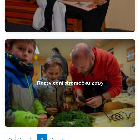
Rozsvícení stromečku 2019
0
1
2
3
4
»