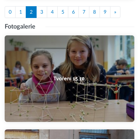
0
1
2
3
4
5
6
7
8
9
»
Fotogalerie
Tvoření 15.10.