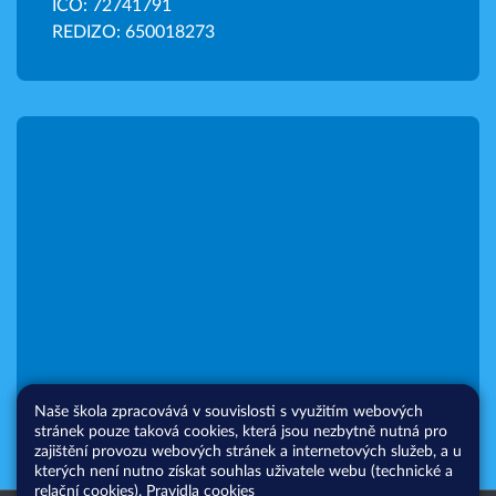
IČO: 72741791
REDIZO: 650018273
Naše škola zpracovává v souvislosti s využitím webových
stránek pouze taková cookies, která jsou nezbytně nutná pro
zajištění provozu webových stránek a internetových služeb, a u
kterých není nutno získat souhlas uživatele webu (technické a
relační cookies).
Pravidla cookies