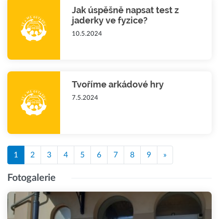
Jak úspěšně napsat test z
jaderky ve fyzice?
10.5.2024
Tvoříme arkádové hry
7.5.2024
1
2
3
4
5
6
7
8
9
»
Fotogalerie