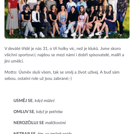
V deváté třídě je nás 31, o tři holky víc, než je kluků. Jsme skoro
všichni sportovci, najdou se mezi námi i dobří spisovatelé, malíři a
jiní umělci.
Motto: Úsměv sluší všem, tak se směj a život užívej. A buď sám
sebou, ostatní role už jsou zabrané;-)
USMĚJ SE
,
když můžeš
OMLUV SE
,
když je potřeba
NEROZČILUJ SE
maličkostmi