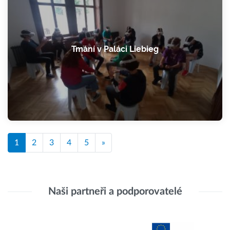
Tmání v Paláci Liebieg
1
2
3
4
5
»
Naši partneři a podporovatelé