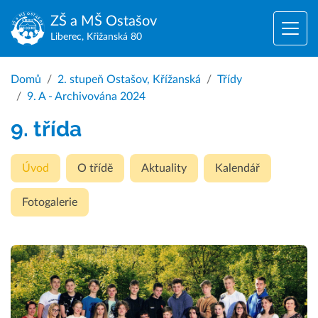
ZŠ a MŠ
Ostašov
Liberec, Křižanská 80
Domů
2. stupeň Ostašov, Křížanská
Třídy
9. A - Archivována 2024
9. třída
Úvod
O třídě
Aktuality
Kalendář
Fotogalerie