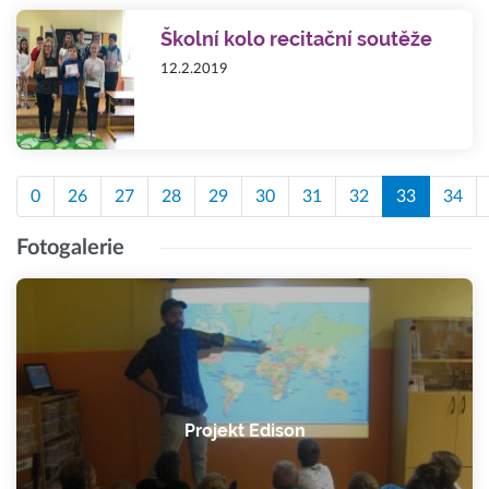
Školní kolo recitační soutěže
12.2.2019
0
26
27
28
29
30
31
32
33
34
Fotogalerie
Projekt Edison