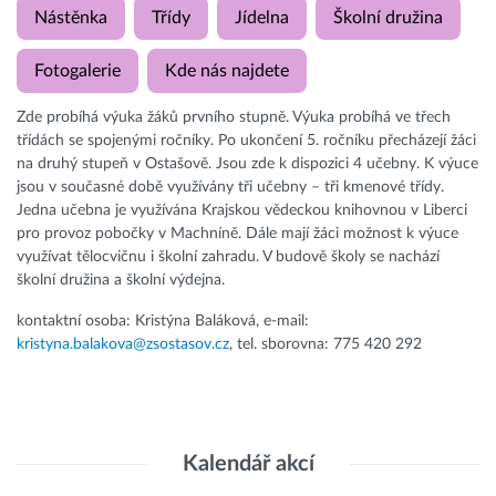
Nástěnka
Třídy
Jídelna
Školní družina
Fotogalerie
Kde nás najdete
Zde probíhá výuka žáků prvního stupně. Výuka probíhá ve třech
třídách se spojenými ročníky. Po ukončení 5. ročníku přecházejí žáci
na druhý stupeň v Ostašově. Jsou zde k dispozici 4 učebny. K výuce
jsou v současné době využívány tři učebny – tři kmenové třídy.
Jedna učebna je využívána Krajskou vědeckou knihovnou v Liberci
pro provoz pobočky v Machníně. Dále mají žáci možnost k výuce
využívat tělocvičnu i školní zahradu. V budově školy se nachází
školní družina a školní výdejna.
kontaktní osoba: Kristýna Baláková, e-mail:
kristyna.balakova@zsostasov.cz
, tel. sborovna: 775 420 292
Kalendář akcí