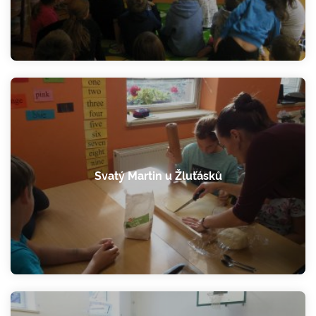
Svatý Martin u Žluťásků