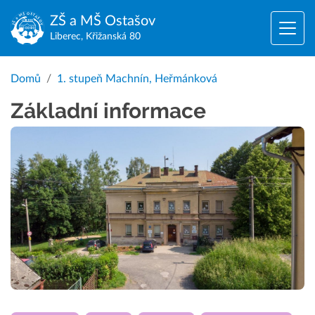
ZŠ a MŠ
Ostašov
Liberec, Křižanská 80
Domů
1. stupeň Machnín, Heřmánková
Základní informace