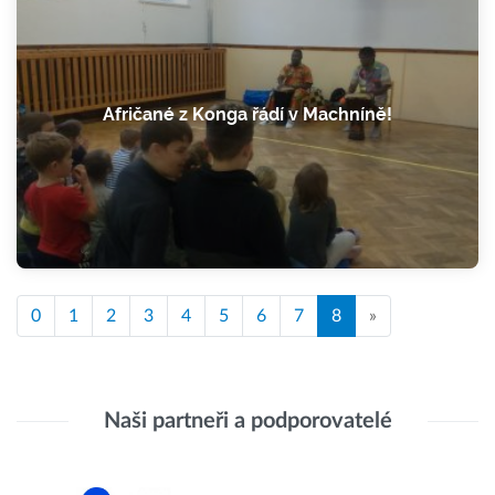
Afričané z Konga řádí v Machníně!
0
1
2
3
4
5
6
7
8
»
Naši partneři a podporovatelé