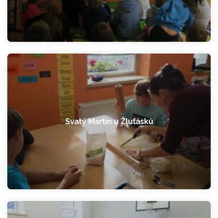
Svatý Martin u Žluťásků