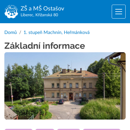
ZŠ a MŠ
Ostašov
Liberec, Křižanská 80
Domů
1. stupeň Machnín, Heřmánková
Základní informace