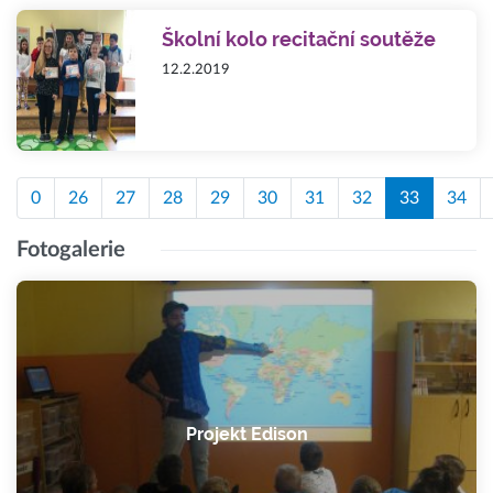
Školní kolo recitační soutěže
12.2.2019
0
26
27
28
29
30
31
32
33
34
Fotogalerie
Projekt Edison