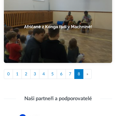
Afričané z Konga řádí v Machníně!
0
1
2
3
4
5
6
7
8
»
Naši partneři a podporovatelé