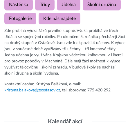
Nástěnka
Třídy
Jídelna
Školní družina
Fotogalerie
Kde nás najdete
Zde probíhá výuka žáků prvního stupně. Výuka probíhá ve třech
třídách se spojenými ročníky. Po ukončení 5. ročníku přecházejí žáci
na druhý stupeň v Ostašově. Jsou zde k dispozici 4 učebny. K výuce
jsou v současné době využívány tři učebny – tři kmenové třídy.
Jedna učebna je využívána Krajskou vědeckou knihovnou v Liberci
pro provoz pobočky v Machníně. Dále mají žáci možnost k výuce
využívat tělocvičnu i školní zahradu. V budově školy se nachází
školní družina a školní výdejna.
kontaktní osoba: Kristýna Baláková, e-mail:
kristyna.balakova@zsostasov.cz
, tel. sborovna: 775 420 292
Kalendář akcí