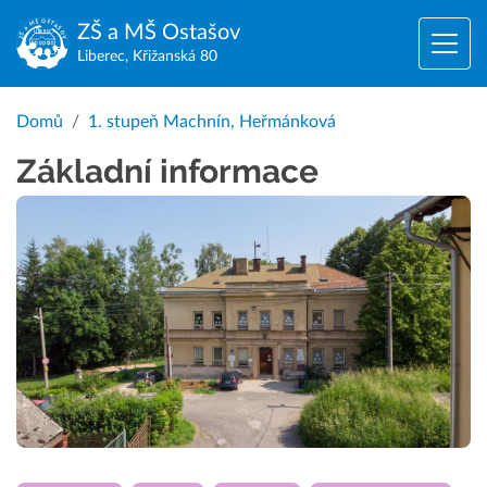
ZŠ a MŠ
Ostašov
Liberec, Křižanská 80
Domů
1. stupeň Machnín, Heřmánková
Základní informace