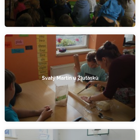
Svatý Martin u Žluťásků