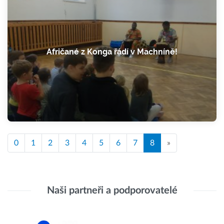
Afričané z Konga řádí v Machníně!
0
1
2
3
4
5
6
7
8
»
Naši partneři a podporovatelé