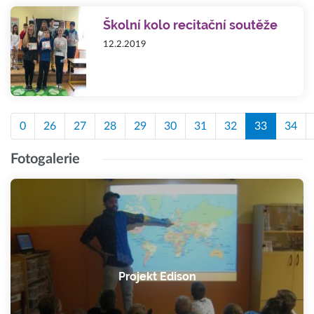
Školní kolo recitační soutěže
12.2.2019
0
26
27
28
29
30
31
32
33
34
Fotogalerie
Projekt Edison