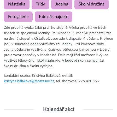
Nástěnka
Třídy
Jídelna
Školní družina
Fotogalerie
Kde nás najdete
Zde probíhá výuka žáků prvního stupně. Výuka probíhá ve třech
třídách se spojenými ročníky. Po ukončení 5. ročníku přecházejí žáci
na druhý stupeň v Ostašově. Jsou zde k dispozici 4 učebny. K výuce
jsou v současné době využívány tři učebny – tři kmenové třídy.
Jedna učebna je využívána Krajskou vědeckou knihovnou v Liberci
pro provoz pobočky v Machníně. Dále mají žáci možnost k výuce
využívat tělocvičnu i školní zahradu. V budově školy se nachází
školní družina a školní výdejna.
kontaktní osoba: Kristýna Baláková, e-mail:
kristyna.balakova@zsostasov.cz
, tel. sborovna: 775 420 292
Kalendář akcí