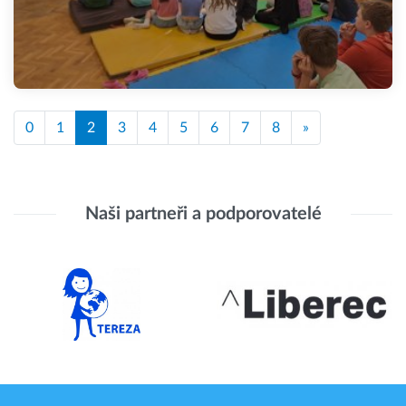
0
1
2
3
4
5
6
7
8
»
Naši partneři a podporovatelé