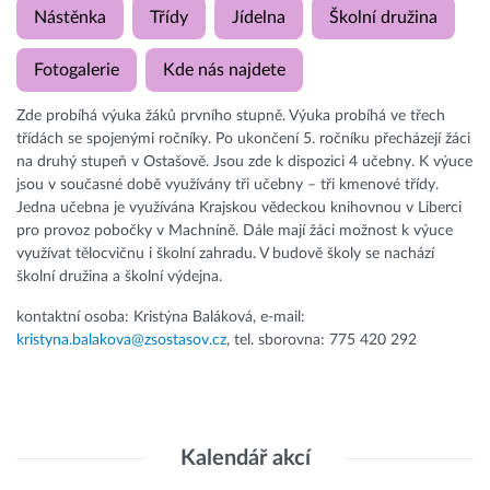
Nástěnka
Třídy
Jídelna
Školní družina
Fotogalerie
Kde nás najdete
Zde probíhá výuka žáků prvního stupně. Výuka probíhá ve třech
třídách se spojenými ročníky. Po ukončení 5. ročníku přecházejí žáci
na druhý stupeň v Ostašově. Jsou zde k dispozici 4 učebny. K výuce
jsou v současné době využívány tři učebny – tři kmenové třídy.
Jedna učebna je využívána Krajskou vědeckou knihovnou v Liberci
pro provoz pobočky v Machníně. Dále mají žáci možnost k výuce
využívat tělocvičnu i školní zahradu. V budově školy se nachází
školní družina a školní výdejna.
kontaktní osoba: Kristýna Baláková, e-mail:
kristyna.balakova@zsostasov.cz
, tel. sborovna: 775 420 292
Kalendář akcí