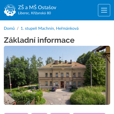
ZŠ a MŠ
Ostašov
Liberec, Křižanská 80
Domů
1. stupeň Machnín, Heřmánková
Základní informace