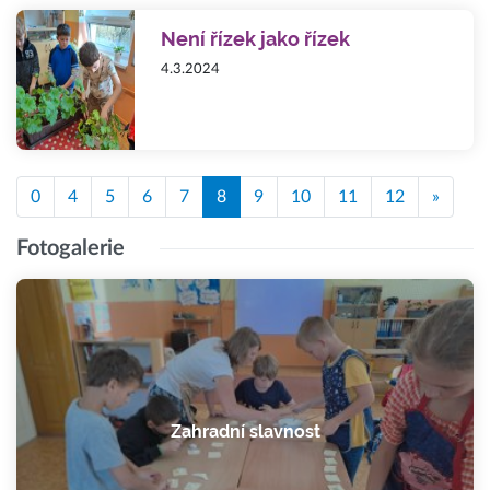
Není řízek jako řízek
4.3.2024
0
4
5
6
7
8
9
10
11
12
»
Fotogalerie
Zahradní slavnost