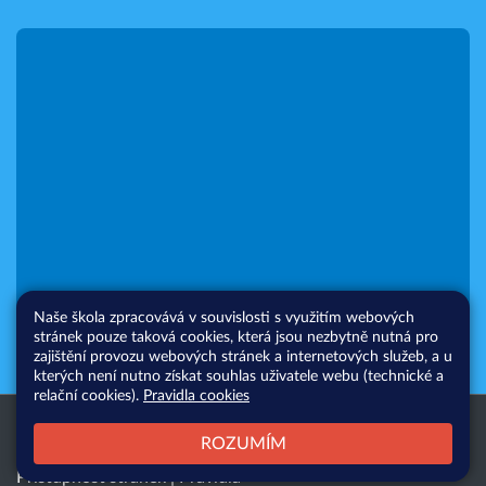
Naše škola zpracovává v souvislosti s využitím webových
stránek pouze taková cookies, která jsou nezbytně nutná pro
zajištění provozu webových stránek a internetových služeb, a u
kterých není nutno získat souhlas uživatele webu (technické a
relační cookies).
Pravidla cookies
Všechna práva vyhrazena. Copyright
Web školy
ROZUMÍM
© 2026 |
Mapa stránek
|
Přihlásit
|
Přístupnost stránek
|
Pravidla