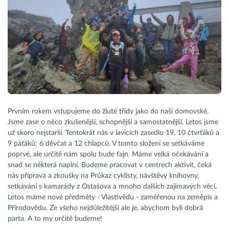
Prvním rokem vstupujeme do žluté třídy jako do naší domovské.
Jsme zase o něco zkušenější, schopnější a samostatnější. Letos jsme
už skoro nejstarší. Tentokrát nás v lavicích zasedlo 19. 10 čtvrťáků a
9 páťáků; 6 děvčat a 12 chlapců. V tomto složení se setkáváme
poprvé, ale určitě nám spolu bude fajn. Máme velká očekávání a
snad se některá naplní. Budeme pracovat v centrech aktivit, čeká
nás příprava a zkoušky na Průkaz cyklisty, návštěvy knihovny,
setkávání s kamarády z Ostašova a mnoho dalších zajímavých věcí.
Letos máme nové předměty - Vlastivědu - zaměřenou na zeměpis a
Přírodovědu. Ze všeho nejdůležitější ale je, abychom byli dobrá
parta. A to my určitě budeme!