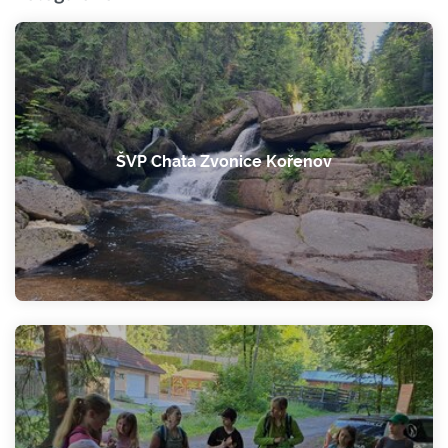
ŠVP Chata Zvonice Kořenov