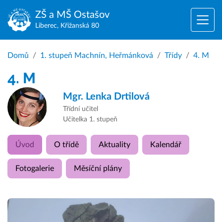
ZŠ a MŠ
Ostašov
Liberec, Křižanská 80
Domů
1. stupeň Machnín, Heřmánková
Třídy
4. M
4. M
Mgr.
Lenka Drtilová
Třídní učitel
Učitelka 1. stupeň
Úvod
O třídě
Aktuality
Kalendář
Fotogalerie
Měsíční plány