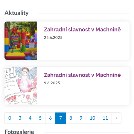
Aktuality
Zahradní slavnost v Machníně
25.6.2025
Zahradní slavnost v Machníně
9.6.2025
0
3
4
5
6
7
8
9
10
11
»
Fotogalerie