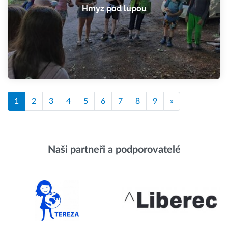
Hmyz pod lupou
1
2
3
4
5
6
7
8
9
»
Naši partneři a podporovatelé