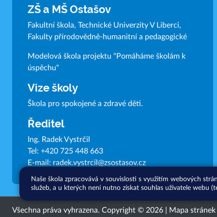
ZŠ a MŠ Ostašov
Fakultní škola, Technické Univerzity V Liberci,
Fakulty přírodovědně-humanitní a pedagogické
Modelová škola projektu "Pomáháme školám k
úspěchu"
Vize školy
Škola pro spokojené a zdravé děti.
Ředitel
Ing. Radek Vystrčil
Tel:
+420 725 448 663
E-mail:
radek.vystrcil@zsostasov.cz
Naše škola zpracovává v souvislosti s využitím webových strá
služeb, a u kterých není nutno získat souhlas uživatele webu (t
Všechna práva vyhrazena. Copyright © 2026 |
Mapa stránek