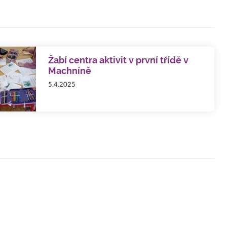
Žabí centra aktivit v první třídě v
Machníně
5.4.2025