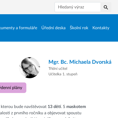
Hledat
umenty a formuláře
Úřední deska
Školní rok
Kontakty
Mgr. Bc.
Michaela Dvorská
Třídní učitel
Učitelka 1. stupeň
ýdenní plány
, kterou bude navštěvovat
13 dětí
. S
maskotem
losti z prvního ročníku a objevovat spoustu