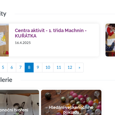
ity
Centra aktivit - 1. třída Machnín -
KUŘÁTKA
16.4.2025
5
6
7
8
9
10
11
12
»
lerie
Hledání velikonočního
onoční tvoření
pokladu