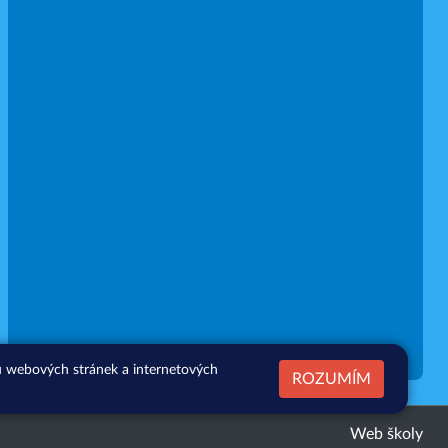
zu webových stránek a internetových
ROZUMÍM
Web školy