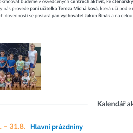
okračovat budeme v osvědčených
centrech aktivit
, ke
čtenářsk
y nás provede
paní učitelka Tereza Michálková
, která učí podl
h dovedností se postará
pan vychovatel Jakub Řihák
a na celou
Kalendář a
. – 31.8.
Hlavní prázdniny