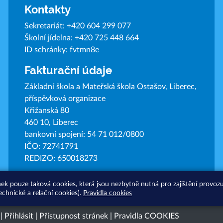
Kontakty
Sekretariát:
+420 604 299 077
Školní jídelna:
+420 725 448 664
ID schránky: fvtmn8e
Fakturační údaje
Základní škola a Mateřská škola Ostašov, Liberec,
příspěvková organizace
Křižanská 80
460 10, Liberec
bankovní spojení: 54 71 012/0800
IČO: 72741791
REDIZO: 650018273
nek pouze taková cookies, která jsou nezbytně nutná pro zajištění provo
echnické a relační cookies).
Pravidla cookies
|
Přihlásit
|
Přístupnost stránek
|
Pravidla COOKIES