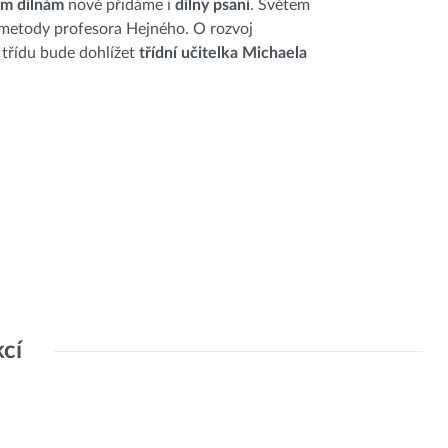
ým dílnám
nově přidáme i
dílny psaní
. Světem
e metody profesora Hejného. O rozvoj
 třídu bude dohlížet
třídní učitelka Michaela
kcí