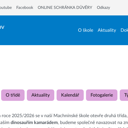
outube
Facebook
ONLINE SCHRÁNKA DŮVĚRY
Odkazy
ov
O škole
Aktuality
Dok
O třídě
Aktuality
Kalendář
Fotogalerie
T
 roce 2025/2026 se v naší Machnínské škole otevře druhá třída
naším
dinosauřím kamarádem
, budeme společně navazovat na zna